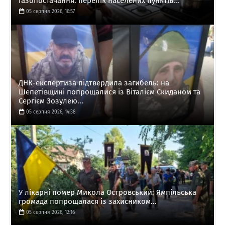
газопостачання: перелік населених пунктів...
05 серпня 2026, 16:57
ДНК-експертиза підтвердила загибель: на
Шепетівщині попрощалися із Віталієм Скиданом та
Сергієм Зозулею...
05 серпня 2026, 14:38
У лікарні помер Микола Островський: Ямпільська
громада попрощалася із захисником...
05 серпня 2026, 12:16