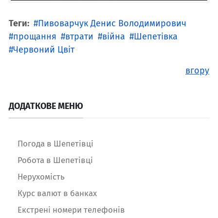
Теги:
Пивоварчук Денис Володимирович
прощання
втрати
війна
Шепетівка
Червоний Цвіт
вгору
ДОДАТКОВЕ МЕНЮ
Погода в Шепетівці
Робота в Шепетівці
Нерухомість
Курс валют в банках
Екстрені номери телефонів