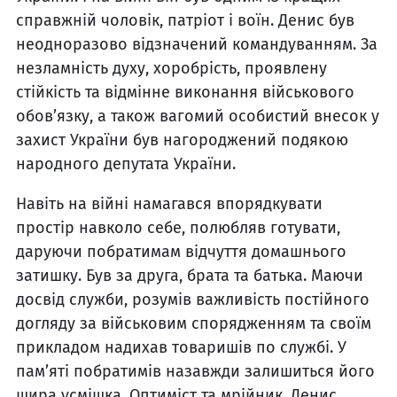
справжній чоловік, патріот і воїн. Денис був
неодноразово відзначений командуванням. За
незламність духу, хоробрість, проявлену
стійкість та відмінне виконання військового
обов’язку, а також вагомий особистий внесок у
захист України був нагороджений подякою
народного депутата України.
Навіть на війні намагався впорядкувати
простір навколо себе, полюбляв готувати,
даруючи побратимам відчуття домашнього
затишку. Був за друга, брата та батька. Маючи
досвід служби, розумів важливість постійного
догляду за військовим спорядженням та своїм
прикладом надихав товаришів по службі. У
пам’яті побратимів назавжди залишиться його
щира усмішка. Оптиміст та мрійник, Денис