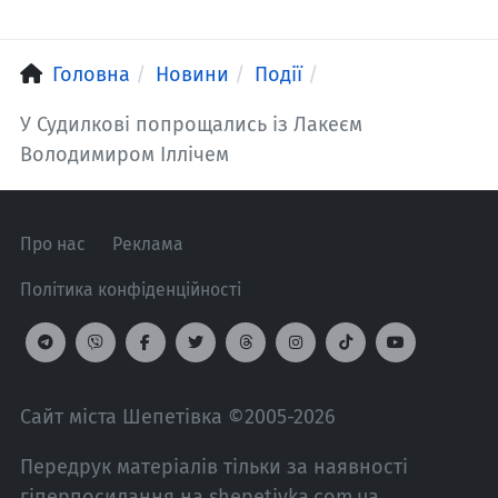
Головна
Новини
Події
У Судилкові попрощались із Лакеєм
Володимиром Іллічем
Про нас
Реклама
Політика конфіденційності
Сайт міста Шепетівка ©2005-2026
Передрук матеріалів тільки за наявності
гіперпосилання на shepetivka.com.ua