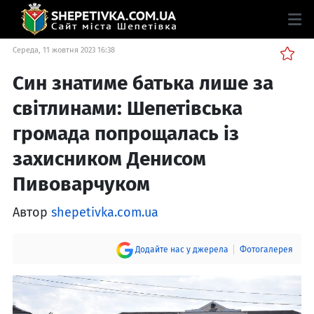
Середа, 11 жовтня 2023 16:38
Син знатиме батька лише за
світлинами: Шепетівська
громада попрощалась із
захисником Денисом
Пивоварчуком
Автор
shepetivka.com.ua
Додайте нас у джерела
Фотогалерея