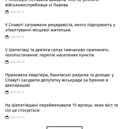
військовослужбовця зі Львова
2026-08-06
У Славуті затримали рецидивіста, якого підозрюють у
зґвалтуванні місцевої жительки
2026-08-06
У Шепетівці та дев'яти селах тимчасово припинять
газопостачання: перелік населених пунктів
2026-08-05
Приховала квартири, банківські рахунки та доходи: у
Славуті засудили депутатку міськради за брехню в
деклараціях
2026-08-05
На Шепетівщині перейменували 15 вулиць: яких міст та
сіл це стосується
2026-08-04