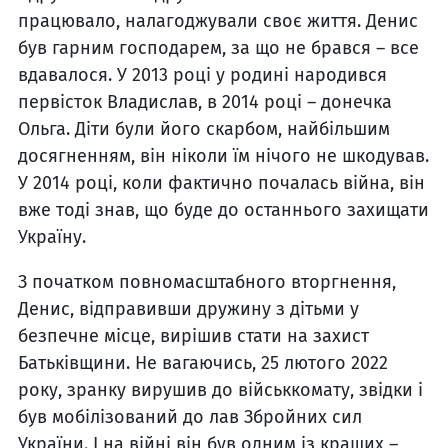
працювало, налагоджували своє життя. Денис
був гарним господарем, за що не брався – все
вдавалося. У 2013 році у родині народився
первісток Владислав, в 2014 році – донечка
Ольга. Діти були його скарбом, найбільшим
досягненням, він ніколи їм нічого не шкодував.
У 2014 році, коли фактично почалась війна, він
вже тоді знав, що буде до останнього захищати
Україну.
З початком повномасштабного вторгнення,
Денис, відправивши дружину з дітьми у
безпечне місце, вирішив стати на захист
Батьківщини. Не вагаючись, 25 лютого 2022
року, зранку вирушив до військкомату, звідки і
був мобілізований до лав Збройних сил
України. І на війні він був одним із кращих –