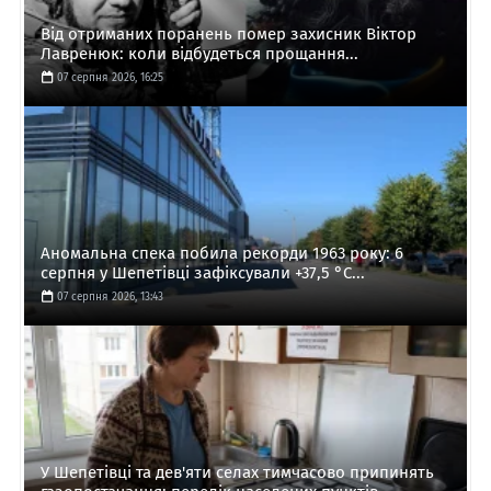
Від отриманих поранень помер захисник Віктор
Лавренюк: коли відбудеться прощання...
07 серпня 2026, 16:25
Аномальна спека побила рекорди 1963 року: 6
серпня у Шепетівці зафіксували +37,5 °C...
07 серпня 2026, 13:43
У Шепетівці та дев'яти селах тимчасово припинять