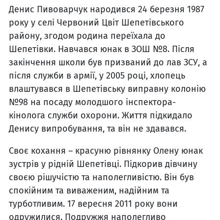
Денис Пивоварчук народився 24 березня 1987
року у селі Червоний Цвіт Шепетівського
району, згодом родина переїхала до
Шепетівки. Навчався юнак в ЗОШ №8. Після
закінчення школи був призваний до лав ЗСУ, а
після служби в армії, у 2005 році, хлопець
влаштувався в Шепетівську виправну колонію
№98 на посаду молодшого інспектора-
кінолога служби охорони. Життя підкидало
Денису випробування, та він не здавався.
Своє кохання – красуню рівнянку Олену юнак
зустрів у рідній Шепетівці. Підкорив дівчину
своєю рішучістю та наполегливістю. Він був
спокійним та виваженим, надійним та
турботливим. 17 вересня 2011 року вони
одружилися. Подружжя наполегливо