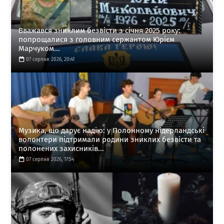
Вважався зниклим безвісти з січня 2025 року:
попрощалися з головним сержантом Юрієм
Марчуком...
07 серпня 2026, 20:41
Музика, що дарує надію: у Полонному нідерландські
волонтери підтримали родини зниклих безвісти та
полонених захисників...
07 серпня 2026, 17:54