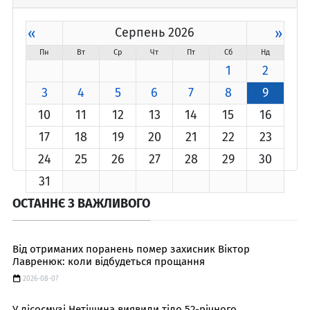
«
Серпень 2026
»
Пн
Вт
Ср
Чт
Пт
Сб
Нд
1
2
3
4
5
6
7
8
9
10
11
12
13
14
15
16
17
18
19
20
21
22
23
24
25
26
27
28
29
30
31
ОСТАННЄ З ВАЖЛИВОГО
Від отриманих поранень помер захисник Віктор
Лавренюк: коли відбудеться прощання
2026-08-07
У лісосмузі Нетішина виявили тіло 52-річного