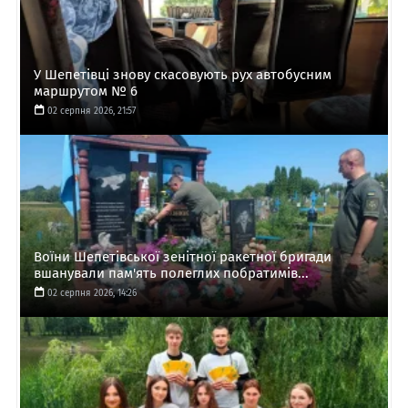
У Шепетівці знову скасовують рух автобусним
маршрутом № 6
02 серпня 2026, 21:57
Воїни Шепетівської зенітної ракетної бригади
вшанували пам'ять полеглих побратимів...
02 серпня 2026, 14:26