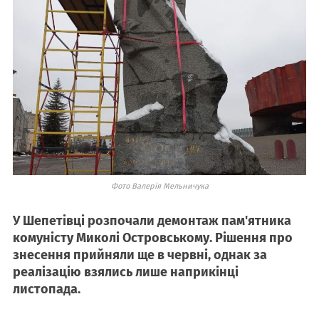
Фото Валерія Мельничука
У Шепетівці розпочали демонтаж пам'ятника
комуністу Миколі Островському. Рішення про
знесення прийняли ще в червні, однак за
реалізацію взялись лише наприкінці
листопада.