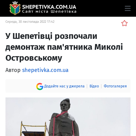
Середа, 30 листопада 2022 17:42
У Шепетівці розпочали
демонтаж пам'ятника Миколі
Островському
Автор
shepetivka.com.ua
Додайте нас у джерела
Відео
Фотогалерея