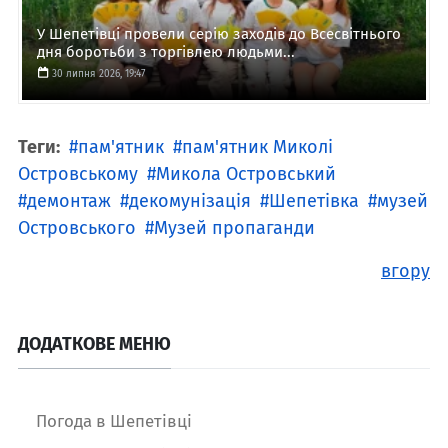
У Шепетівці провели серію заходів до Всесвітнього
дня боротьби з торгівлею людьми...
30 липня 2026, 19:47
Теги:
пам'ятник
пам'ятник Миколі
Островському
Микола Островський
демонтаж
декомунізація
Шепетівка
музей
Островського
Музей пропаганди
вгору
ДОДАТКОВЕ МЕНЮ
Погода в Шепетівці