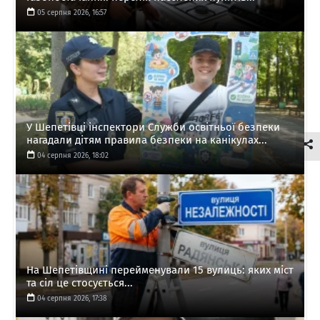
05 серпня 2026, 16:57
У Шепетівці інспектори Служби освітньої безпеки
нагадали дітям правила безпеки на канікулах...
04 серпня 2026, 18:02
На Шепетівщині перейменували 15 вулиць: яких міст
та сіл це стосується...
04 серпня 2026, 17:38