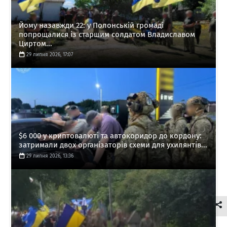
Йому назавжди 22: у Полонській громаді
попрощалися із старшим солдатом Владиславом
Циртом...
29 липня 2026, 17:07
$6 000 у криптовалюті та автокоридор до кордону:
затримали двох організаторів схеми для ухилянтів...
29 липня 2026, 13:36