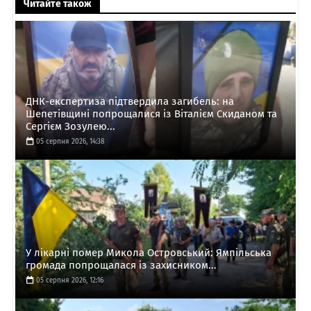
Читайте також
ДНК-експертиза підтвердила загибель: на
Шепетівщині попрощалися із Віталієм Скиданом та
Сергієм Зозулею...
05 серпня 2026, 14:38
У лікарні помер Микола Островський: Ямпільська
громада попрощалася із захисником...
05 серпня 2026, 12:16