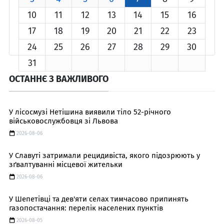
10
11
12
13
14
15
16
17
18
19
20
21
22
23
24
25
26
27
28
29
30
31
ОСТАННЄ З ВАЖЛИВОГО
У лісосмузі Нетішина виявили тіло 52-річного
військовослужбовця зі Львова
2026-08-06
У Славуті затримали рецидивіста, якого підозрюють у
зґвалтуванні місцевої жительки
2026-08-06
У Шепетівці та дев'яти селах тимчасово припинять
газопостачання: перелік населених пунктів
2026-08-05