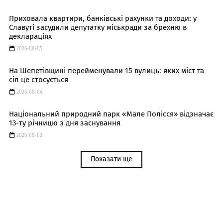
Приховала квартири, банківські рахунки та доходи: у
Славуті засудили депутатку міськради за брехню в
деклараціях
2026-08-05
На Шепетівщині перейменували 15 вулиць: яких міст та
сіл це стосується
2026-08-04
Національний природний парк «Мале Полісся» відзначає
13-ту річницю з дня заснування
2026-08-02
Показати ще