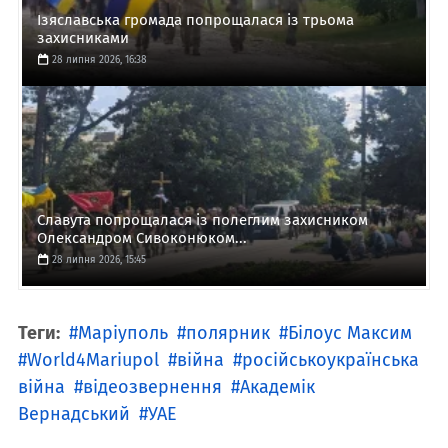
Ізяславська громада попрощалася із трьома
захисниками
28 липня 2026, 16:38
Славута попрощалася із полеглим захисником
Олександром Сивоконюком...
28 липня 2026, 15:45
Теги:
Маріуполь
полярник
Білоус Максим
World4Mariupol
війна
російськоукраїнська
війна
відеозвернення
Академік
Вернадський
УАЕ