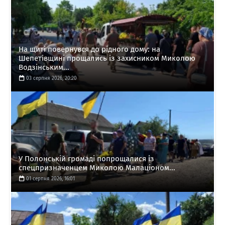
На щиті повернувся до рідного дому: на
Шепетівщині прощались із захисником Миколою
Водзінським...
03 серпня 2026, 20:20
У Полонській громаді попрощалися із
спецпризначенцем Миколою Малаціоном...
01 серпня 2026, 16:01