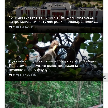
10 тисяч гривень за пологи в Нетішині: міськрада
запровадила виплату для родин новонароджених...
07 серпня 2026, 17:44
Підсумки гніздового сезону 2026 року: у НПП «Мале
Полісся» зафіксували рідкісних птахів та
червонокнижну фауну...
07 серпня 2026, 13:09