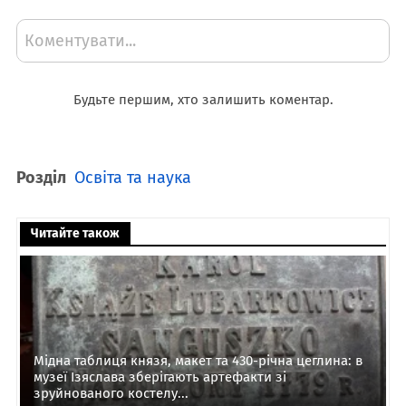
Коментувати...
Будьте першим, хто залишить коментар.
Розділ
Освіта та наука
Читайте також
Мідна таблиця князя, макет та 430-річна цеглина: в
музеї Ізяслава зберігають артефакти зі
зруйнованого костелу...