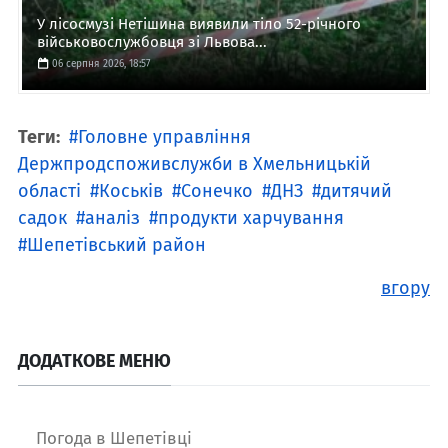
У лісосмузі Нетішина виявили тіло 52-річного
військовослужбовця зі Львова...
06 серпня 2026, 18:57
Теги:
Головне управління
Держпродспоживслужби в Хмельницькій
області
Коськів
Сонечко
ДНЗ
дитячий
садок
аналіз
продукти харчування
Шепетівський район
вгору
ДОДАТКОВЕ МЕНЮ
Погода в Шепетівці