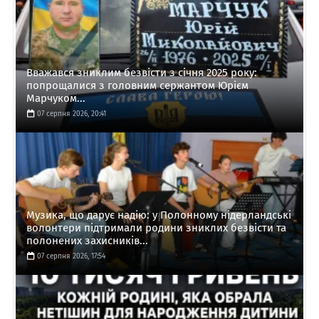
Вважався зниклим безвісти з січня 2025 року:
попрощалися з головним сержантом Юрієм
Марчуком...
07 серпня 2026, 20:41
Музика, що дарує надію: у Полонному нідерландські
волонтери підтримали родини зниклих безвісти та
полонених захисників...
07 серпня 2026, 17:54