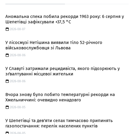
Аномальна спека побила рекорди 1963 року: 6 серпня у
Шепетівці зафіксували +37,5 °C
2026-08-07
У лісосмузі Нетішина виявили тіло 52-річного
військовослужбовця зі Львова
2026-08-06
У Славуті затримали рецидивіста, якого підозрюють у
зґвалтуванні місцевої жительки
2026-08-06
Вчора знову було побито температурні рекорди на
Хмельниччині: очевидно ненадовго
2026-08-05
У Шепетівці та дев'яти селах тимчасово припинять
газопостачання: перелік населених пунктів
2026-08-05