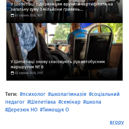
У Шепетівці підприємцям вручили сертифікати на
загальну суму 3 мільйони гривень...
03 серпня 2026, 16:11
У Шепетівці знову скасовують рух автобусним
маршрутом № 6
02 серпня 2026, 21:57
Теги:
психолог
школагімназія
соціальний
педагог
Шепетівка
семінар
школа
Дерезюк НО
Тимощук О
вгору