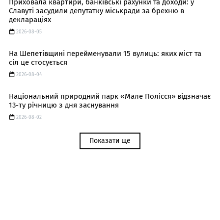
Приховала квартири, банківські рахунки та доходи: у
Славуті засудили депутатку міськради за брехню в
деклараціях
2026-08-05
На Шепетівщині перейменували 15 вулиць: яких міст та
сіл це стосується
2026-08-04
Національний природний парк «Мале Полісся» відзначає
13-ту річницю з дня заснування
2026-08-02
Показати ще