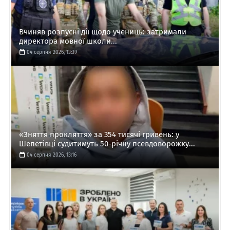
Вчиняв розпусні дії щодо учениць: затримали
директора мовної школи...
04 серпня 2026, 13:39
«Зняття прокляття» за 354 тисячі гривень: у
Шепетівці судитимуть 50-річну псевдоворожку...
04 серпня 2026, 13:16