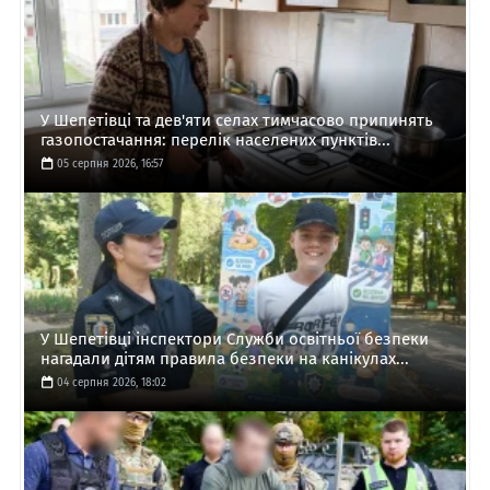
У Шепетівці та дев'яти селах тимчасово припинять
газопостачання: перелік населених пунктів...
05 серпня 2026, 16:57
У Шепетівці інспектори Служби освітньої безпеки
нагадали дітям правила безпеки на канікулах...
04 серпня 2026, 18:02