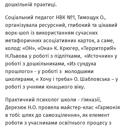
дошкільній практиці.
Соціальний педагог НВК №1, Тимощук О.,
організувала ресурсний, глибокий та цікавий
ворк-шоп із використанням сучасних
метафоричних асоціативних карток, а саме,
колод: «ОН», «Она» К. Крюгер, «ТерриториЯ»
Н.Львова у роботі з підлітками, «Источник» у
роботі з дошкільниками, «Из сундука
прошлого» - у роботі з молодшими
школярами, « Хочу і треба» О. Шабловська – у
роботі з учнями юнацького віку.
Практичний психолог школи - гімназії,
Дерезюк Н.О. провела майстер-клас «Гармонія
в тобі: шлях до самозцілення», як елемент
роботи з учасниками освітнього процесу з