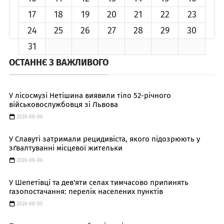
17
18
19
20
21
22
23
24
25
26
27
28
29
30
31
ОСТАННЄ З ВАЖЛИВОГО
У лісосмузі Нетішина виявили тіло 52-річного
військовослужбовця зі Львова
2026-08-06
У Славуті затримали рецидивіста, якого підозрюють у
зґвалтуванні місцевої жительки
2026-08-06
У Шепетівці та дев'яти селах тимчасово припинять
газопостачання: перелік населених пунктів
2026-08-05