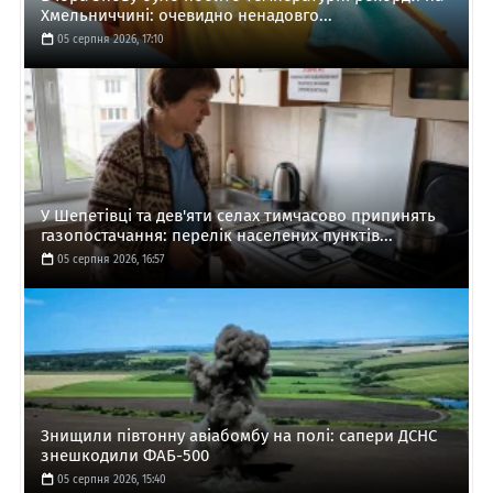
Хмельниччині: очевидно ненадовго...
05 серпня 2026, 17:10
У Шепетівці та дев'яти селах тимчасово припинять
газопостачання: перелік населених пунктів...
05 серпня 2026, 16:57
Знищили півтонну авіабомбу на полі: сапери ДСНС
знешкодили ФАБ-500
05 серпня 2026, 15:40