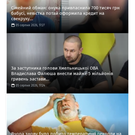
Сімейний обман: онука привласнила 700 тисяч грн
бабусі, невістка потай оформила кредит на
свекруху...
05 серпня 2026, 17:27
За заступника голови Хмельницької ОВА
Владислава Фалюша внесли майже 5 мільйонів
гривень застави...
05 серпня 2026, 17:24
Вчора знову було побито температурні рекорди на