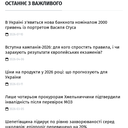
ОСТАННЄ З ВАЖЛИВОГО
В Україні з'явиться нова банкнота номіналом 2000
гривень із портретом Василя Стуса
2026-07-10
Вступна кампанія-2026: для кого спростять правила, і чи
зарахують результати європейських екзаменів?
2026-04-06
Ціни на продукти у 2026 році: що прогнозують для
України
2026-03-11
Лише чотирьом прокурорам Хмельниччини підтвердили
інвалідність після перевірок МОЗ
2026-03-05
Шепетівщина лідирує по рівню захворюваності серед
школярів: епідпоріг перевищено на 20%