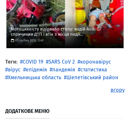
Мотоциклісту відірвало стопу: водій Audi Q7
спричинив ДТП і втік з місця події...
05 серпня 2026, 13:49
Теги:
COVID 19
SARS CoV 2
коронавірус
вірус
епідемія
пандемія
статистика
Хмельницька область
Шепетівський район
вгору
ДОДАТКОВЕ МЕНЮ