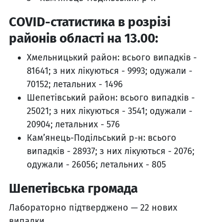
СOVID-статистика в розрізі
районів області на 13.00:
Хмельницький район: всього випадків -
81641; з них лікуються - 9993; одужали -
70152; летальних - 1496
Шепетівський район: всього випадків -
25021; з них лікуються - 3541; одужали -
20904; летальних - 576
Кам’янець-Подільський р-н: всього
випадків - 28937; з них лікуються - 2076;
одужали - 26056; летальних - 805
Шепетівська громада
Лабораторно підтверджено — 22 нових
випадки.