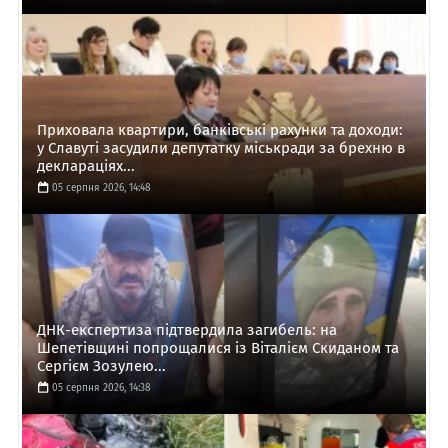
Приховала квартири, банківські рахунки та доходи:
у Славуті засудили депутатку міськради за брехню в
деклараціях...
05 серпня 2026, 14:48
ДНК-експертиза підтвердила загибель: на
Шепетівщині попрощалися із Віталієм Скиданом та
Сергієм Зозулею...
05 серпня 2026, 14:38