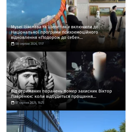
Музеї Ізяслава та Шепетівки включили до
Національної програми психоемоційного
відновлення «Подорож до себе»...
08 серпня 2026, 17:17
Від отриманих поранень помер захисник Віктор
Лавренюк: коли відбудеться прощання...
07 серпня 2026, 16:25