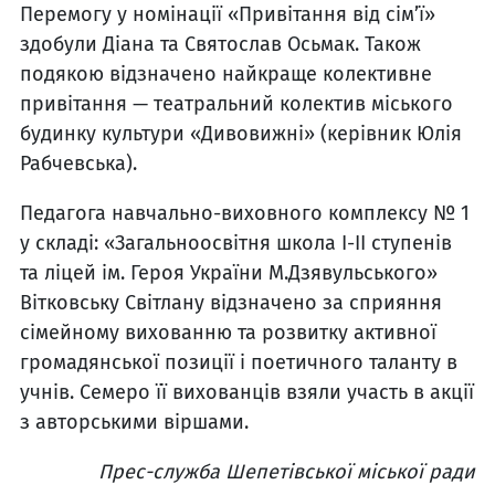
Перемогу у номінації «Привітання від сім’ї»
здобули Діана та Святослав Осьмак. Також
подякою відзначено найкраще колективне
привітання — театральний колектив міського
будинку культури «Дивовижні» (керівник Юлія
Рабчевська).
Педагога навчально-виховного комплексу № 1
у складі: «Загальноосвітня школа І-ІІ ступенів
та ліцей ім. Героя України М.Дзявульського»
Вітковську Світлану відзначено за сприяння
сімейному вихованню та розвитку активної
громадянської позиції і поетичного таланту в
учнів. Семеро її вихованців взяли участь в акції
з авторськими віршами.
Прес-служба Шепетівської міської ради