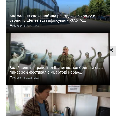
Аномальна спека побила рекорди 1963 року: 6
серпня у Шепетівці зафіксували +37,5 °C...
07 серпня 2026, 13:43
Водій зенітної ракетної Шепетівської бригади став
призером фестивалю «Вартові неба»...
07 серпня 2026, 12:32