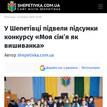
П'ятниця, 22 травня 2020 16:08
У Шепетівці підвели підсумки
конкурсу «Моя сім’я як
вишиванка»
Автор
shepetivka.com.ua
Додайте нас у джерела
Фотогалерея