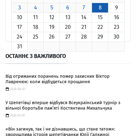
3
4
5
6
7
8
9
10
11
12
13
14
15
16
17
18
19
20
21
22
23
24
25
26
27
28
29
30
31
ОСТАННЄ З ВАЖЛИВОГО
Від отриманих поранень помер захисник Віктор
Лавренюк: коли відбудеться прощання
2026-08-07
У Шепетівці вперше відбувся Всеукраїнський турнір з
вільної боротьби пам’яті Костянтина Михальчука
2026-07-29
«Він загинув, так і не дізнавшись, що стане татом»:
зворушлива історія шепетівчанки Юлії Галкиної