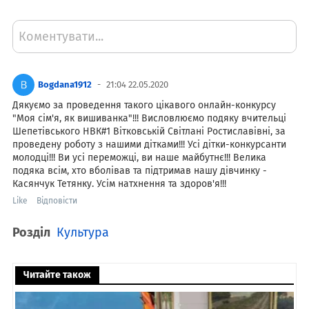
Коментувати...
Bogdana1912
21:04 22.05.2020
Дякуємо за проведення такого цікавого онлайн-конкурсу
"Моя сім'я, як вишиванка"!!! Висловлюємо подяку вчительці
Шепетівського НВК#1 Вітковській Світлані Ростиславівні, за
проведену роботу з нашими дітками!!! Усі дітки-конкурсанти
молодці!!! Ви усі переможці, ви наше майбутнє!!! Велика
подяка всім, хто вболівав та підтримав нашу дівчинку -
Касянчук Тетянку. Усім натхнення та здоров'я!!!
Like
Відповісти
Розділ
Культура
Читайте також