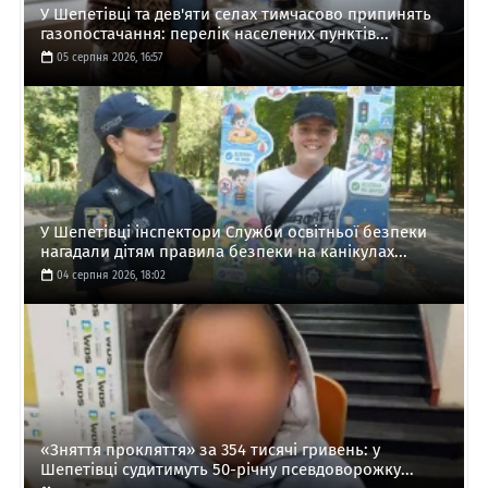
У Шепетівці та дев'яти селах тимчасово припинять
газопостачання: перелік населених пунктів...
05 серпня 2026, 16:57
У Шепетівці інспектори Служби освітньої безпеки
нагадали дітям правила безпеки на канікулах...
04 серпня 2026, 18:02
«Зняття прокляття» за 354 тисячі гривень: у
Шепетівці судитимуть 50-річну псевдоворожку...