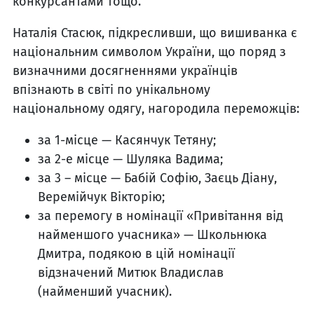
конкурсантами тощо.
Наталія Стасюк, підкресливши, що вишиванка є
національним символом України, що поряд з
визначними досягненнями українців
впізнають в світі по унікальному
національному одягу, нагородила переможців:
за 1-місце — Касянчук Тетяну;
за 2-е місце — Шуляка Вадима;
за 3 – місце — Бабій Софію, Заєць Діану,
Веремійчук Вікторію;
за перемогу в номінації «Привітання від
найменшого учасника» — Школьнюка
Дмитра, подякою в цій номінації
відзначений Митюк Владислав
(найменший учасник).