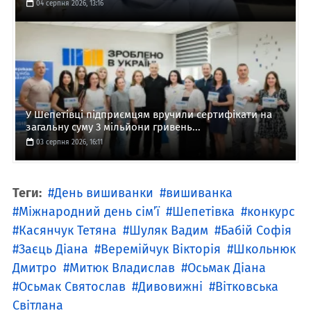
04 серпня 2026, 13:16
У Шепетівці підприємцям вручили сертифікати на
загальну суму 3 мільйони гривень...
03 серпня 2026, 16:11
Теги:
День вишиванки
вишиванка
Міжнародний день сім’ї
Шепетівка
конкурс
Касянчук Тетяна
Шуляк Вадим
Бабій Софія
Заєць Діана
Веремійчук Вікторія
Школьнюк
Дмитро
Митюк Владислав
Осьмак Діана
Осьмак Святослав
Дивовижні
Вітковська
Світлана