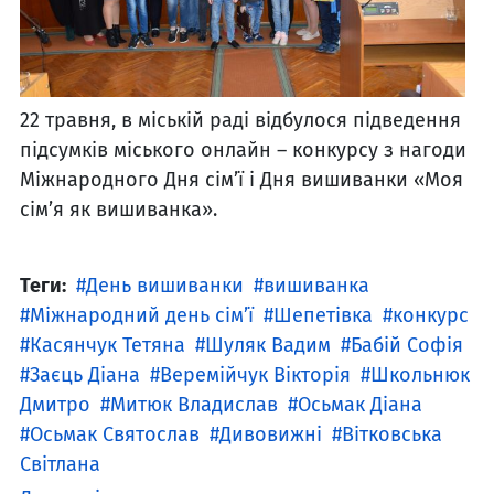
22 травня, в міській раді відбулося підведення
підсумків міського онлайн – конкурсу з нагоди
Міжнародного Дня сім’ї і Дня вишиванки «Моя
сім’я як вишиванка».
Теги:
День вишиванки
вишиванка
Міжнародний день сім’ї
Шепетівка
конкурс
Касянчук Тетяна
Шуляк Вадим
Бабій Софія
Заєць Діана
Веремійчук Вікторія
Школьнюк
Дмитро
Митюк Владислав
Осьмак Діана
Осьмак Святослав
Дивовижні
Вітковська
Світлана