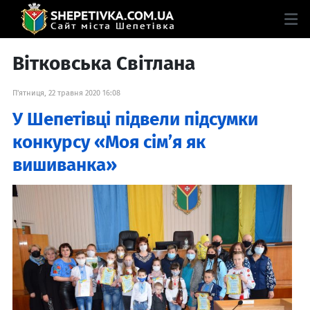
Вітковська Світлана
П'ятниця, 22 травня 2020 16:08
У Шепетівці підвели підсумки
конкурсу «Моя сім’я як
вишиванка»