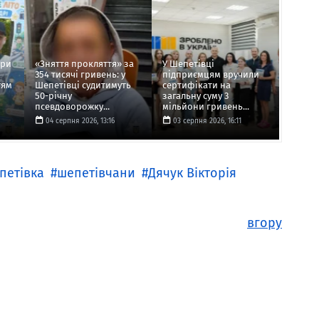
ори
«Зняття прокляття» за
У Шепетівці
354 тисячі гривень: у
підприємцям вручили
тям
Шепетівці судитимуть
сертифікати на
50-річну
загальну суму 3
псевдоворожку...
мільйони гривень...
04 серпня 2026, 13:16
03 серпня 2026, 16:11
петівка
шепетівчани
Дячук Вікторія
вгору