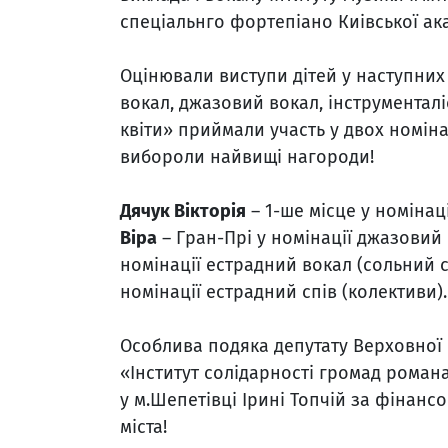
спеціальнго фортепіано Киівської ак
Оцінювали виступи дітей у наступних
вокал, джазовий вокал, інструменталі
квіти» приймали участь у двох номіна
вибороли найвищі нагороди!
Дячук Вікторія
– 1-ше місце у номінац
Віра
– Гран-Прі у номінації джазовий 
номінації естрадний вокал (сольний с
номінації естрадний спів (колективи).
Особлива подяка депутату Верховної 
«Інститут солідарності громад романа
у м.Шепетівці Ірині Топчій за фінан
міста!