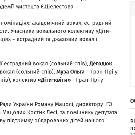
адемії мистецтв Є.Шелестова
 номінаціях: академічний вокал, естрадний
сти. Учасники вокального колективу «Діти-
ціях – естрадний та джазовий вокал і
ії естрадний вокал (сольний спів),
Дегодюк
вокал (сольний спів),
Муза Ольга
– Гран-Прі у
пів), колектив
«Діти-квіти»
- Гран-Прі у
О
Ради України Роману Мацолі, директору ГО
 Мацоли» Костик Лесі, та помічнику депутата
сову підтримку обдарованих дітей нашого
В
п
з