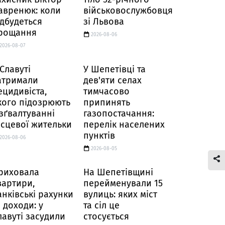
авренюк: коли
військовослужбовця
ідбудеться
зі Львова
рощання
2026-08-06
2026-08-07
 Славуті
У Шепетівці та
атримали
дев'яти селах
ецидивіста,
тимчасово
кого підозрюють
припинять
 зґвалтуванні
газопостачання:
ісцевої жительки
перелік населених
пунктів
2026-08-06
2026-08-05
риховала
На Шепетівщині
вартири,
перейменували 15
анківські рахунки
вулиць: яких міст
а доходи: у
та сіл це
лавуті засудили
стосується