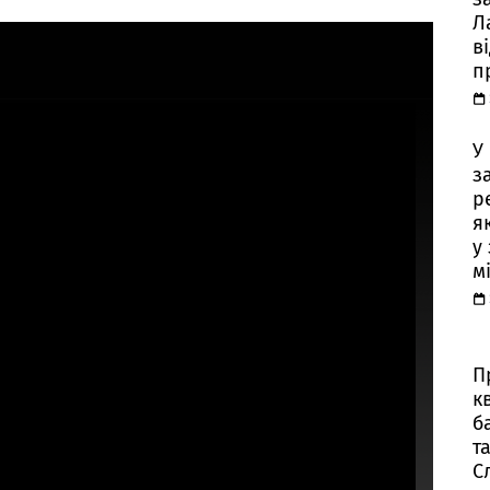
Л
в
п
У
з
р
я
у
м
П
к
б
т
С