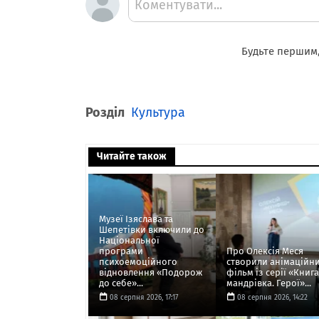
Коментувати...
Будьте першим,
Розділ
Культура
Читайте також
Музеї Ізяслава та
Шепетівки включили до
Національної
програми
Про Олексія Меся
психоемоційного
створили анімаційн
відновлення «Подорож
фільм із серії «Книга
до себе»...
мандрівка. Герої»...
08 серпня 2026, 17:17
08 серпня 2026, 14:22