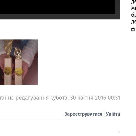
д
м
б
д
таннє редагування Субота, 30 квітня 2016 00:31
Зареєструватися
Увійти