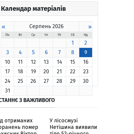
Календар матеріалів
«
Серпень 2026
»
Пн
Вт
Ср
Чт
Пт
Сб
Нд
1
2
3
4
5
6
7
8
9
10
11
12
13
14
15
16
17
18
19
20
21
22
23
24
25
26
27
28
29
30
31
СТАННЄ З ВАЖЛИВОГО
ід отриманих
У лісосмузі
оранень помер
Нетішина виявили
ахисник Віктор
тіло 52-річного