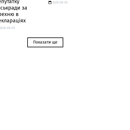
епутатку
2026-08-04
іськради за
рехню в
еклараціях
2026-08-05
Показати ще