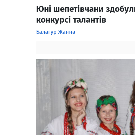
Юні шепетівчани здобул
конкурсі талантів
Балагур Жанна