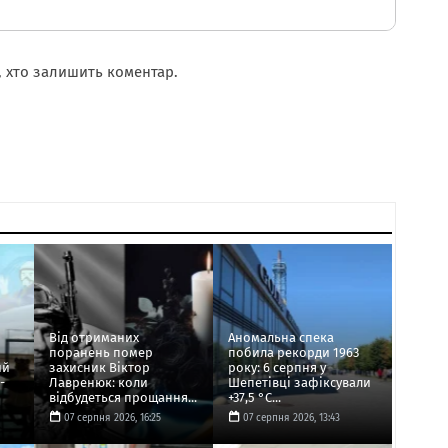
 хто залишить коментар.
Від отриманих
Аномальна спека
поранень помер
побила рекорди 1963
ий
захисник Віктор
року: 6 серпня у
-
Лавренюк: коли
Шепетівці зафіксували
відбудеться прощання...
+37,5 °C...
07 серпня 2026, 16:25
07 серпня 2026, 13:43