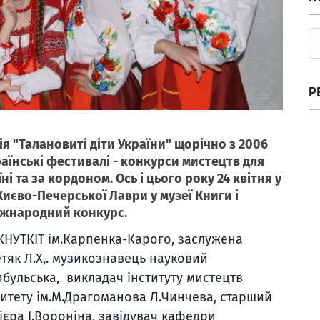
Р
я "Талановиті діти України" щорічно з 2006
аїнські фестивалі - конкурси мистецтв для
і та за кордоном. Ось і цього року 24 квітня у
 Києво-Печерської Лаври у музеї Книги і
іжнародний конкурс.
КНУТКІТ ім.Карпенка-Карого, заслужена
тяк Л.Х,. музикознавець науковий
ибульська, викладач інституту мистецтв
итету ім.М.Драгоманова Л.Чинчева, старший
лієра І.Вороніна, завідувач кафедри