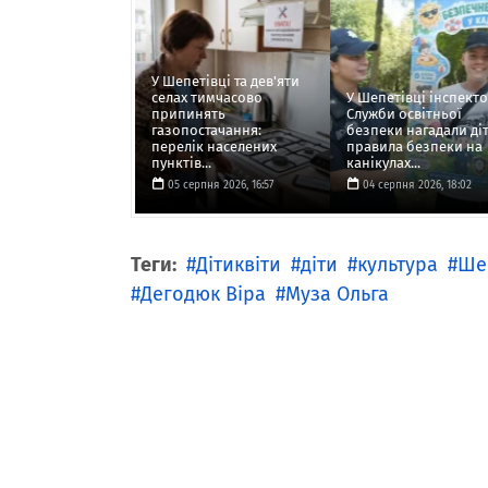
У Шепетівці та дев'яти
селах тимчасово
У Шепетівці інспект
припинять
Служби освітньої
газопостачання:
безпеки нагадали ді
перелік населених
правила безпеки на
пунктів...
канікулах...
05 серпня 2026, 16:57
04 серпня 2026, 18:02
Теги:
Дітиквіти
діти
культура
Ше
Дегодюк Віра
Муза Ольга