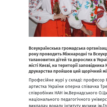
Всеукраїнскька громадська організаці
року проводить Міжнародні та Всеукр
талановитих дітей та дорослих в Україн
місті Києві, на території заповідника
друкарства пройшов цей щорічний м
Професійне журі у складі: професор 
артистка України оперна співачка Тре
співробіник НАН ім.Вернадського О.Ц
національного педагогічного універс
викладач вокалу інтитуту музики ім.Г