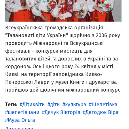
Всеукраїнскька громадська організація
"Талановиті діти України" щорічно з 2006 року
проводить Міжнародні та Всеукраїнські
фестивалі - конкурси мистецтв для
талановитих дітей та дорослих в Україні та за
кордоном. Ось і цього року 24 квітня у місті
Києві, на території заповідника Києво-
Печерської Лаври у музеї Книги і друкарства
пройшов цей щорічний міжнародний конкурс.
Теги:
Дітиквіти
діти
культура
Шепетівка
шепетівчани
Дячук Вікторія
Дегодюк Віра
Муза Ольга