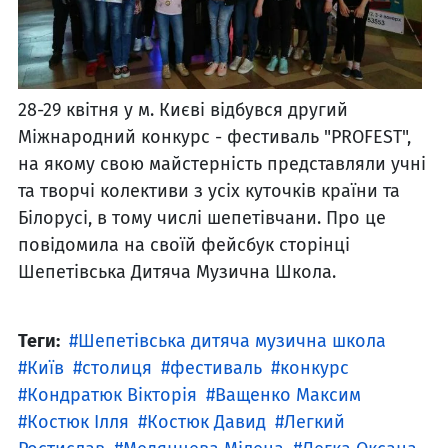
28-29 квітня у м. Києві відбувся другий
Міжнародний конкурс - фестиваль "PROFEST",
на якому свою майстерність представляли учні
та творчі колективи з усіх куточків країни та
Білорусі, в тому числі шепетівчани. Про це
повідомила на своїй фейсбук сторінці
Шепетівська Дитяча Музична Школа.
Теги:
Шепетівська дитяча музична школа
Київ
столиця
фестиваль
конкурс
Кондратюк Вікторія
Ващенко Максим
Костюк Ілля
Костюк Давид
Легкий