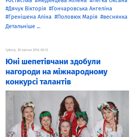
Ростислав
Медянцева Мілена
Легка Оксана
Дячук Вікторія
Гончаровська Ангеліна
Гренішена Аліна
Половюк Марія
веснянка
Детальніше ...
Субота, 30 квітня 2016 00:12
Юні шепетівчани здобули
нагороди на міжнародному
конкурсі талантів