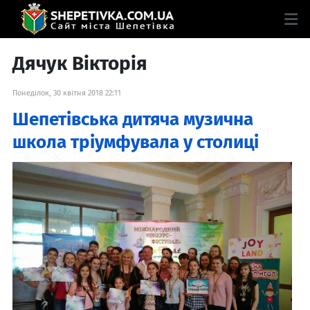
Дячук Вікторія
Понеділок, 30 квітня 2018 22:11
Шепетівська дитяча музична
школа тріумфувала у столиці