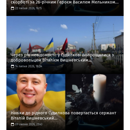
скорботі за 26-річним Героєм Василем Мельником...
22 липня 2026, 16:15
Через рік невідомості: у Судилкові попрощалися з
добровольцем Віталієм Вишневським...
14 липня 2026, 18:34
Навіки до рідного Судилкова повертається сержант
Віталій Вишневський...
09 липня 2026, 21:43