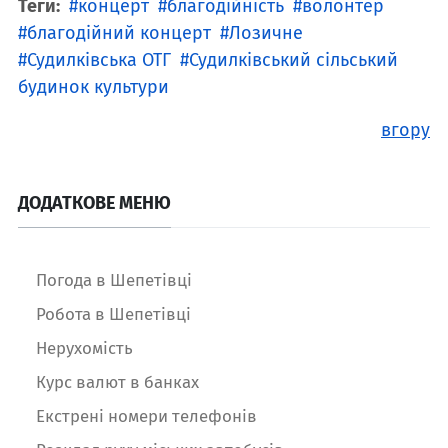
Теги:
концерт
благодійність
волонтер
благодійний концерт
Лозичне
Судилківська ОТГ
Судилківський сільський
будинок культури
вгору
ДОДАТКОВЕ МЕНЮ
Погода в Шепетівці
Робота в Шепетівці
Нерухомість
Курс валют в банках
Екстрені номери телефонів