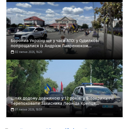
Боронив Україну ще у часи АТО: у Судилкові
попрощалися із Андрієм Лавренюком...
02 липня 2026, 16:20
Шлях додому довжиною у 12 років: у Білокриниччі
перепоховали Захисника Леоніда Крепця...
01 липня 2026, 18:59