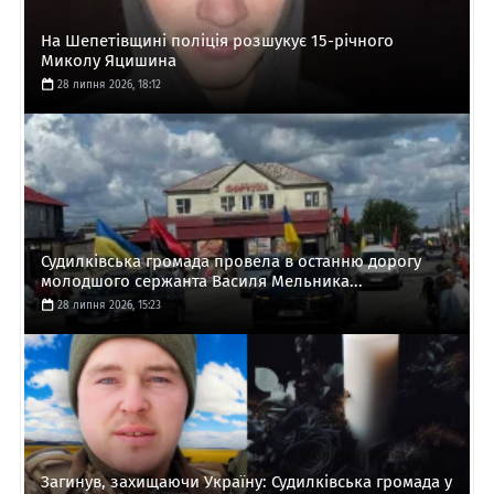
На Шепетівщині поліція розшукує 15-річного
Миколу Яцишина
28 липня 2026, 18:12
Судилківська громада провела в останню дорогу
молодшого сержанта Василя Мельника...
28 липня 2026, 15:23
Загинув, захищаючи Україну: Судилківська громада у