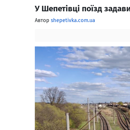
У Шепетівці поїзд задав
Автор
shepetivka.com.ua