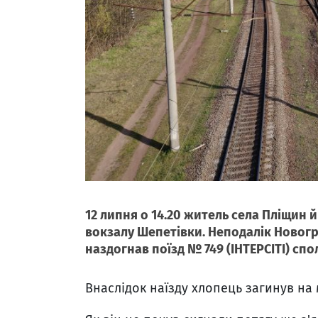
12 липня о 14.20 житель села Пліщин 
вокзалу Шепетівки. Неподалік Новог
наздогнав поїзд № 749 (ІНТЕРСІТІ) сп
Внаслідок наїзду хлопець загинув на м