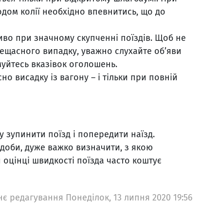
одом колії необхідно впевнитись, що до
иво при значному скупченні поїздів. Щоб не
нещасного випадку, уважно слухайте об’яви
муйтесь вказівок оголошень.
но висадку із вагону – і тільки при повній
 зупинити поїзд і попередити наїзд.
 доби, дуже важко визначити, з якою
 оцінці швидкості поїзда часто коштує
є редагування Понеділок, 13 липня 2020 19:56