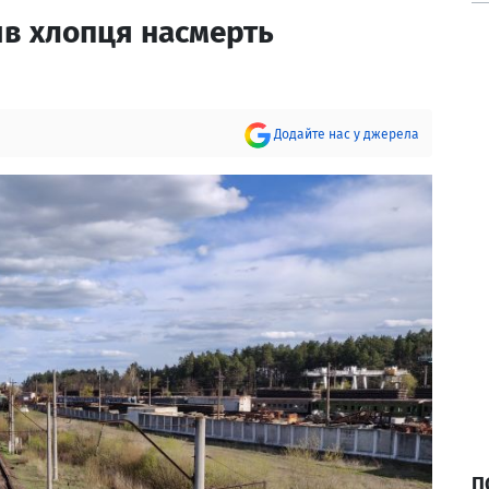
ив хлопця насмерть
Додайте нас у джерела
П