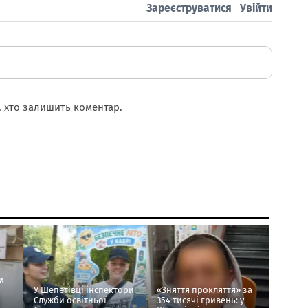
Зареєструватися
Увійти
 хто залишить коментар.
и
У Шепетівці інспектори
«Зняття прокляття» за
Служби освітньої
354 тисячі гривень: у