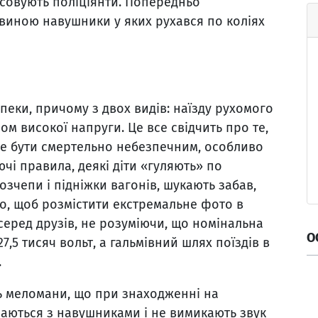
ясовують поліціянти. Попередньо
виною навушники у яких рухався по коліях
пеки, причому з двох видів: наїзду рухомого
м високої напруги. Це все свідчить про те,
же бути смертельно небезпечним, особливо
ючі правила, деякі діти «гуляють» по
озчепи і підніжки вагонів, шукають забав,
о, щоб розмістити екстремальне фото в
серед друзів, не розуміючи, що номінальна
О
7,5 тисяч вольт, а гальмівний шлях поїздів в
.
 меломани, що при знаходженні на
чаються з навушниками і не вимикають звук