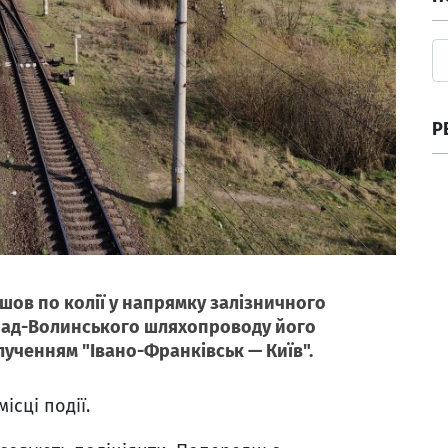
Р
йшов по колії у напрямку залізничного
рад-Волинського шляхопроводу його
олученням "Івано-Франківськ — Київ".
ісці події.