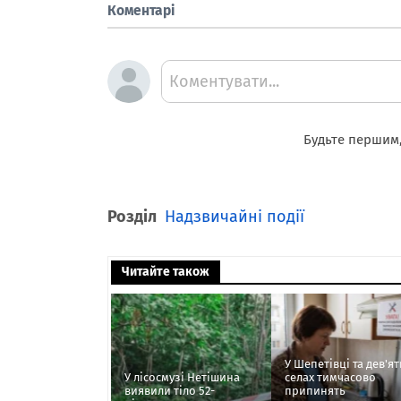
Коментарі
Коментувати...
Будьте першим,
Розділ
Надзвичайні події
Читайте також
У Шепетівці та дев'ят
У лісосмузі Нетішина
селах тимчасово
виявили тіло 52-
припинять