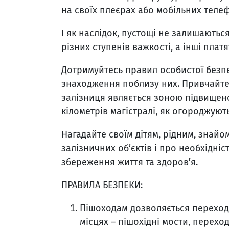
на своїх плеєрах або мобільних телеф
І як наслідок, пустощі не залишаютьс
різних ступенів важкості, а інші плат
Дотримуйтесь правил особистої безпек
знаходження поблизу них. Привчайте д
залізниця являється зоною підвищен
кілометрів магістралі, як огороджуют
Нагадайте своїм дітям, рідним, знай
залізничних об’єктів і про необхідні
збереження життя та здоров’я.
ПРАВИЛА БЕЗПЕКИ:
Пішоходам дозволяється переходи
місцях – пішохідні мости, переход