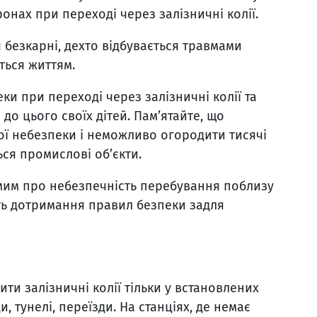
онах при переході через залізничні колії.
я безкарні, дехто відбувається травмами
яться життям.
и при переході через залізничні колії та
о цього своїх дітей. Пам’ятайте, що
ої небезпеки і неможливо огородити тисячі
ься промислові об’єкти.
омим про небезпечність перебування поблизу
сть дотримання правил безпеки задля
ти залізничні колії тільки у встановлених
и, тунелі, переїзди. На станціях, де немає