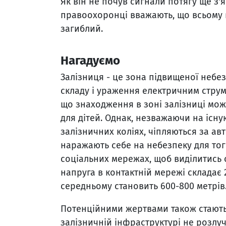
Як він не почув сигнали потягу ще з'
правоохоронці вважають, що всьому 
загиблий.
Нагадуємо
Залізниця - це зона підвищеної небез
складу і ураження електричним струмо
що знаходження в зоні залізниці мо
для дітей. Однак, незважаючи на існу
залізничних коліях, чіпляються за авт
наражають себе на небезпеку для тог
соціальних мережах, щоб виділитись 
напруга в контактній мережі складає 2
середньому становить 600-800 метрів
Потенційними жертвами також стають
залізничній інфраструктурі не розлу