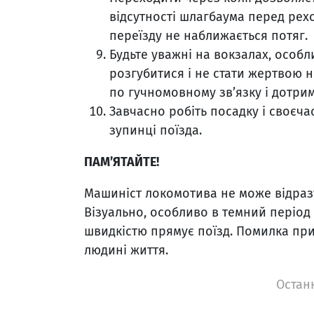
відсутності шлагбаума перед рех
переїзду не наближається потяг.
Будьте уважні на вокзалах, особл
розгубитися і не стати жертвою 
по гучномовному зв’язку і дотри
Завчасно робіть посадку і своєчас
зупинці поїзда.
ПАМ’ЯТАЙТЕ!
Машиніст локомотива не може відразу
Візуально, особливо в темний період
швидкістю прямує поїзд. Помилка при
людині життя.
Останн