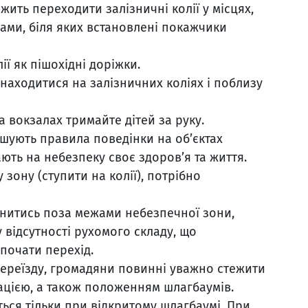
жить переходити залізничні колії у місцях,
ами, біля яких встановлені покажчики
ії як пішохідні доріжки.
находитися на залізничних коліях і поблизу
а вокзалах тримайте дітей за руку.
ушують правила поведінки на об’єктах
ють на небезпеку своє здоров’я та життя.
 зону (ступити на колії), потрібно
инитись поза межами небезпечної зони,
 відсутності рухомого складу, що
 почати перехід.
ереїзду, громадяни повинні уважно стежити
зацією, а також положенням шлагбаумів.
ься тільки при відкритому шлагбаумі. При