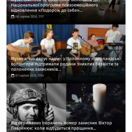
Національної програми психоемоційного
відновлення «Подорож до себе»...
08 серпня 2026, 17:17
Музика, що дарує надію: у Полонному нідерландські
волонтери підтримали родини зниклих безвісти та
полонених захисників...
07 серпня 2026, 17:54
Від отриманих поранень помер захисник Віктор
Лавренюк: коли відбудеться прощання...