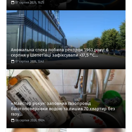
07 серпня 2026, 16:25
Аномальна спека побила рекорди 1963 року: 6
серпня у Шепетівці зафіксували +37,5 °C...
07 серпня 2026, 13:43
«Майстер року»: заповнив газопровід
багатоповерхівки водою та лишив 70 квартир без
газу...
06 серпня 2026, 19:04