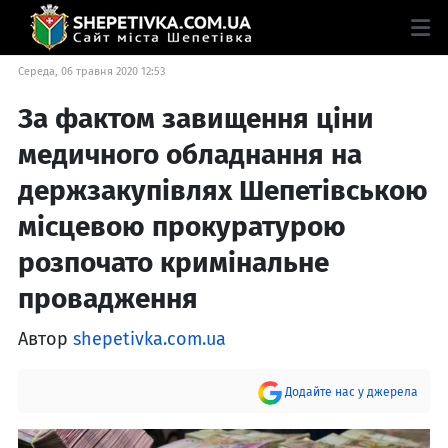
Середа, 06 травня 2020 12:53
За фактом завищення ціни
медичного обладнання на
держзакупівлях Шепетівською
місцевою прокуратурою
розпочато кримінальне
провадження
Автор
shepetivka.com.ua
Додайте нас у джерела