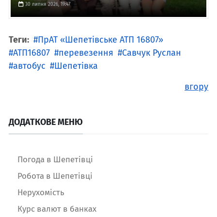
30 липня 2026, 19:47
Теги:
ПрАТ «Шепетівське АТП 16807»
АТП16807
перевезення
Савчук Руслан
автобус
Шепетівка
вгору
ДОДАТКОВЕ МЕНЮ
Погода в Шепетівці
Робота в Шепетівці
Нерухомість
Курс валют в банках