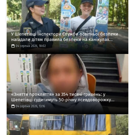
У Шепетівці інспектори Служби освітньої безпеки
нагадали дітям правила безпеки на канікулах...
04 серпня 2026, 18:02
«Зняття прокляття» за 354 тисячі гривень: у
Шепетівці судитимуть 50-річну псевдоворожку...
04 серпня 2026, 13:16