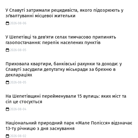
У Славуті затримали рецидивіста, якого підозрюють у
зґвалтуванні місцевої жительки
2026-08-06
У Шепетівці та дев'яти селах тимчасово припинять
газопостачання: перелік населених пунктів
2026-08-05
Приховала квартири, банківські рахунки та доходи: у
Славуті засудили депутатку міськради за брехню в
деклараціях
2026-08-05
На Шепетівщині перейменували 15 вулиць: яких міст та
сіл це стосується
2026-08-04
Національний природний парк «Мале Полісся» відзначає
13-ту річницю з дня заснування
2026-08-02