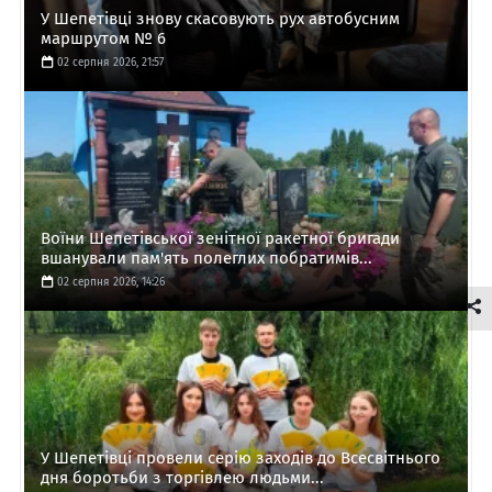
У Шепетівці знову скасовують рух автобусним
маршрутом № 6
02 серпня 2026, 21:57
Воїни Шепетівської зенітної ракетної бригади
вшанували пам'ять полеглих побратимів...
02 серпня 2026, 14:26
У Шепетівці провели серію заходів до Всесвітнього
дня боротьби з торгівлею людьми...