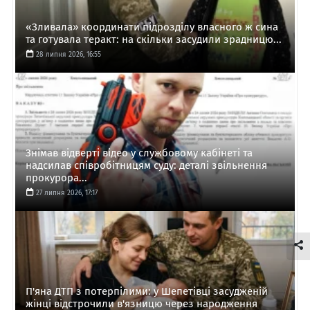
«Зливала» координати підрозділу власного ж сина
та готувала теракт: на скільки засудили зрадницю...
28 липня 2026, 16:55
Знімав відверті відео у службовому кабінеті та
надсилав співробітницям суду: деталі звільнення
прокурора...
27 липня 2026, 17:17
П'яна ДТП з потерпілими: у Шепетівці засудженій
жінці відстрочили в'язницю через народження