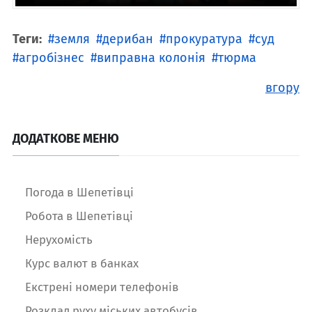
Теги:
земля
дерибан
прокуратура
суд
агробізнес
виправна колонія
тюрма
вгору
ДОДАТКОВЕ МЕНЮ
Погода в Шепетівці
Робота в Шепетівці
Нерухомість
Курс валют в банках
Екстрені номери телефонів
Розклад руху міських автобусів