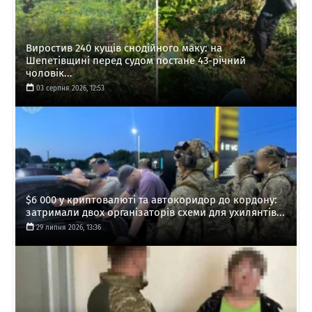
Виростив 240 кущів снодійного маку: на
Шепетівщині перед судом постане 43-річний
чоловік...
03 серпня 2026, 12:53
$6 000 у криптовалюті та автокоридор до кордону:
затримали двох організаторів схеми для ухилянтів...
29 липня 2026, 13:36