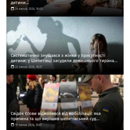
дитини...
24 липня 2026, 18:05
Систематично знущався з жінки у присутності
дитини: у Шепетівці засудили домашнього тирана...
22 липня 2026, 18:27
Свідок Єгови відмовився від мобілізації: яка
причина та що вирішив шепетівський суд...
19 липня 2026, 16:47