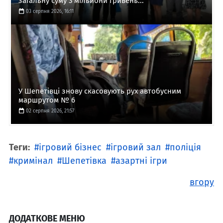
загальну суму 3 мільйони гривень...
03 серпня 2026, 16:11
У Шепетівці знову скасовують рух автобусним
маршрутом № 6
02 серпня 2026, 21:57
Теги:
ігровий бізнес
ігровий зал
поліція
кримінал
Шепетівка
азартні ігри
вгору
ДОДАТКОВЕ МЕНЮ