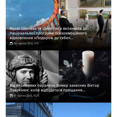
Музеї Ізяслава та Шепетівки включили до
Національної програми психоемоційного
відновлення «Подорож до себе»...
08 серпня 2026, 17:17
Від отриманих поранень помер захисник Віктор
Лавренюк: коли відбудеться прощання...
07 серпня 2026, 16:25