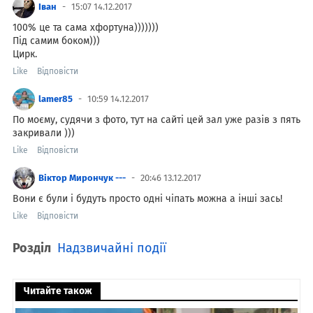
Іван
15:07 14.12.2017
100% це та сама хфортуна)))))))
Під самим боком)))
Цирк.
Like
Відповісти
lamer85
10:59 14.12.2017
По моєму, судячи з фото, тут на сайті цей зал уже разів з пять
закривали )))
Like
Відповісти
Віктор Мирончук ---
20:46 13.12.2017
Вони є були і будуть просто одні чіпать можна а інші зась!
Like
Відповісти
Розділ
Надзвичайні події
Читайте також