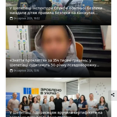
У Шепетівці інспектори Служби освітньої безпеки
нагадали дітям правила безпеки на канікулах...
04 серпня 2026, 18:02
«Зняття прокляття» за 354 тисячі гривень: у
Шепетівці судитимуть 50-річну псевдоворожку...
04 серпня 2026, 13:16
У Шепетівці підприємцям вручили сертифікати на