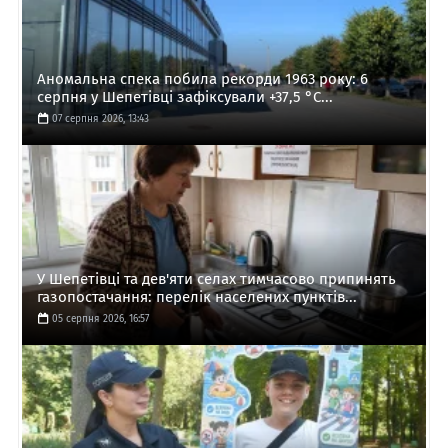
Аномальна спека побила рекорди 1963 року: 6
серпня у Шепетівці зафіксували +37,5 °C...
07 серпня 2026, 13:43
У Шепетівці та дев'яти селах тимчасово припинять
газопостачання: перелік населених пунктів...
05 серпня 2026, 16:57