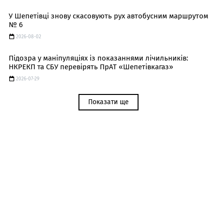
У Шепетівці знову скасовують рух автобусним маршрутом
№ 6
2026-08-02
Підозра у маніпуляціях із показаннями лічильників:
НКРЕКП та СБУ перевірять ПрАТ «Шепетівкагаз»
2026-07-29
Показати ще