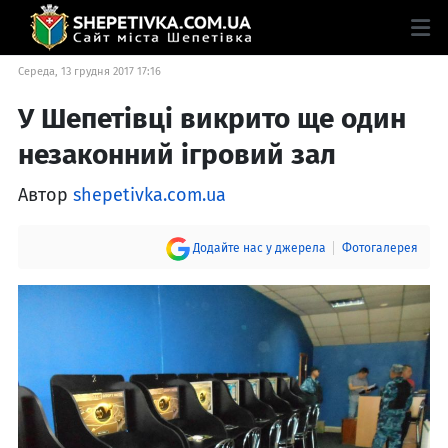
Середа, 13 грудня 2017 17:16
У Шепетівці викрито ще один
незаконний ігровий зал
Автор
shepetivka.com.ua
Додайте нас у джерела
Фотогалерея