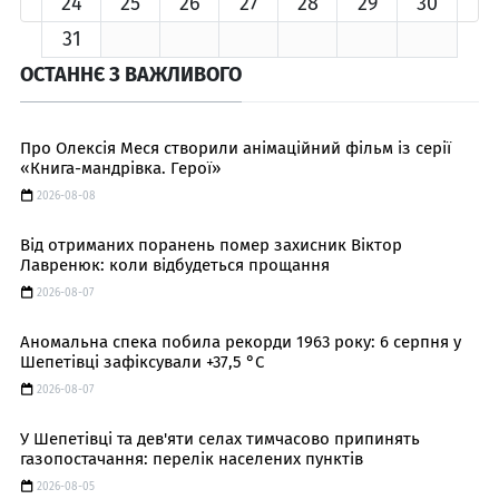
24
25
26
27
28
29
30
31
ОСТАННЄ З ВАЖЛИВОГО
Про Олексія Меся створили анімаційний фільм із серії
«Книга-мандрівка. Герої»
2026-08-08
Від отриманих поранень помер захисник Віктор
Лавренюк: коли відбудеться прощання
2026-08-07
Аномальна спека побила рекорди 1963 року: 6 серпня у
Шепетівці зафіксували +37,5 °C
2026-08-07
У Шепетівці та дев'яти селах тимчасово припинять
газопостачання: перелік населених пунктів
2026-08-05