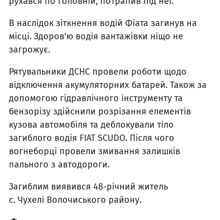
рухався по головній, потрапив під неї.
В наслідок зіткнення водій Фіата загинув на
місці. Здоров'ю водія вантажівки ніщо не
загрожує.
Рятувальники ДСНС провели роботи щодо
відключення акумуляторних батарей. Також за
допомогою гідравлічного інструменту та
бензорізу здійснили розрізання елементів
кузова автомобіля та деблокували тіло
загиблого водія FIAT SCUDO. Після чого
вогнеборці провели змивання залишків
пального з автодороги.
Загиблим виявився 48-річний житель
с.
Чухелі
Волочиського
району.