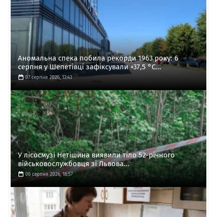
Аномальна спека побила рекорди 1963 року: 6
серпня у Шепетівці зафіксували +37,5 °C...
07 серпня 2026, 13:43
У лісосмузі Нетішина виявили тіло 52-річного
військовослужбовця зі Львова...
06 серпня 2026, 18:57