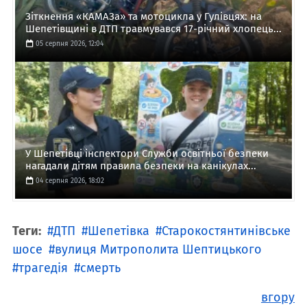
Зіткнення «КАМАЗа» та мотоцикла у Гулівцях: на
Шепетівщині в ДТП травмувався 17-річний хлопець...
05 серпня 2026, 12:04
У Шепетівці інспектори Служби освітньої безпеки
нагадали дітям правила безпеки на канікулах...
04 серпня 2026, 18:02
Теги:
ДТП
Шепетівка
Старокостянтинівське
шосе
вулиця Митрополита Шептицького
трагедія
смерть
вгору