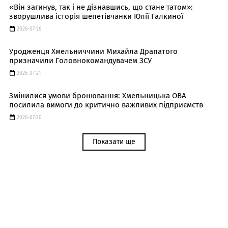
«Він загинув, так і не дізнавшись, що стане татом»:
зворушлива історія шепетівчанки Юлії Галкиної
2026-07-26
Уродженця Хмельниччини Михайла Драпатого
призначили Головнокомандувачем ЗСУ
2026-07-21
Змінилися умови бронювання: Хмельницька ОВА
посилила вимоги до критично важливих підприємств
2026-07-20
Показати ще