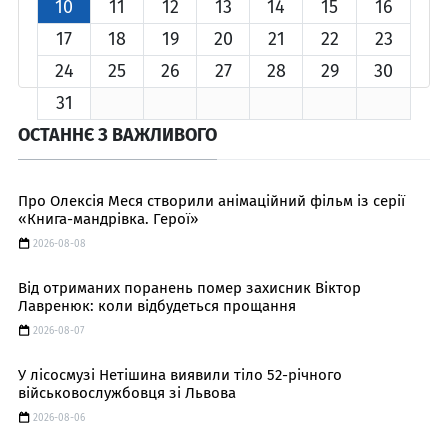
10
11
12
13
14
15
16
17
18
19
20
21
22
23
24
25
26
27
28
29
30
31
ОСТАННЄ З ВАЖЛИВОГО
Про Олексія Меся створили анімаційний фільм із серії
«Книга-мандрівка. Герої»
2026-08-08
Від отриманих поранень помер захисник Віктор
Лавренюк: коли відбудеться прощання
2026-08-07
У лісосмузі Нетішина виявили тіло 52-річного
військовослужбовця зі Львова
2026-08-06