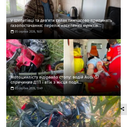
У Шепетівці та дев'яти селах тимчасово припинять
газопостачання: перелік населених пунктів...
05 серпня 2026, 16:57
Мотоциклісту відірвало стопу: водій Audi Q7
спричинив ДТП і втік з місця події...
05 серпня 2026, 13:49