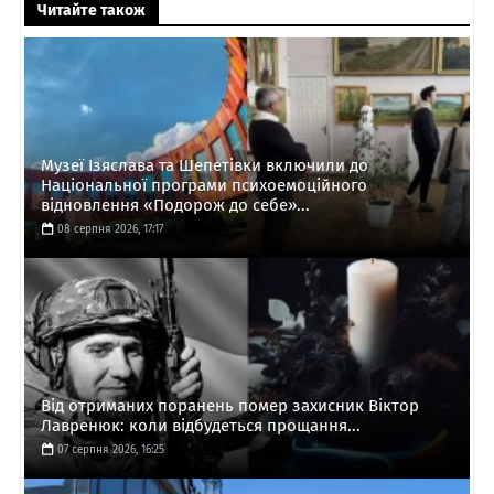
Читайте також
Музеї Ізяслава та Шепетівки включили до
Національної програми психоемоційного
відновлення «Подорож до себе»...
08 серпня 2026, 17:17
Від отриманих поранень помер захисник Віктор
Лавренюк: коли відбудеться прощання...
07 серпня 2026, 16:25