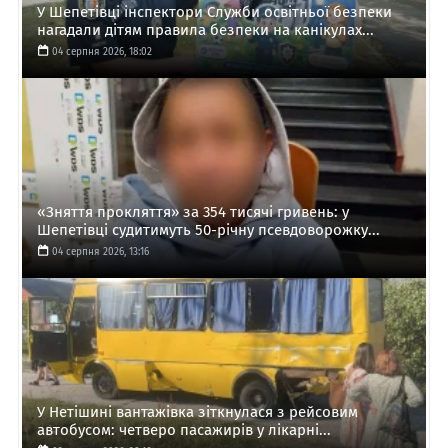
У Шепетівці інспектори Служби освітньої безпеки
нагадали дітям правила безпеки на канікулах...
04 серпня 2026, 18:02
«Зняття прокляття» за 354 тисячі гривень: у
Шепетівці судитимуть 50-річну псевдоворожку...
04 серпня 2026, 13:16
У Нетішині вантажівка зіткнулася з рейсовим
автобусом: четверо пасажирів у лікарні...