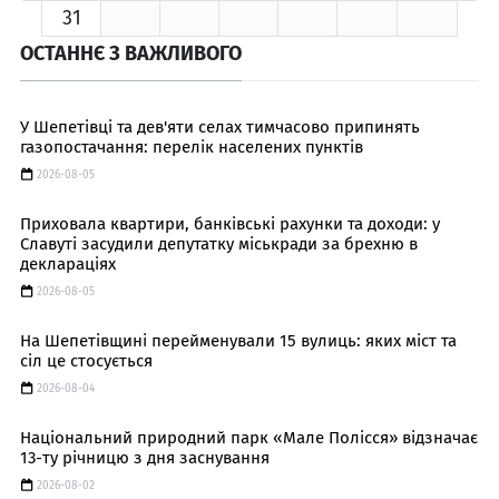
31
ОСТАННЄ З ВАЖЛИВОГО
У Шепетівці та дев'яти селах тимчасово припинять
газопостачання: перелік населених пунктів
2026-08-05
Приховала квартири, банківські рахунки та доходи: у
Славуті засудили депутатку міськради за брехню в
деклараціях
2026-08-05
На Шепетівщині перейменували 15 вулиць: яких міст та
сіл це стосується
2026-08-04
Національний природний парк «Мале Полісся» відзначає
13-ту річницю з дня заснування
2026-08-02