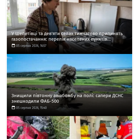
У Шепетівці та дев'яти селах тимчасово припинять
газопостачання: перелік населених пунктів...
05 серпня 2026, 16:57
Знищили півтонну авіабомбу на полі: сапери ДСНС
знешкодили ФАБ-500
05 серпня 2026, 15:40