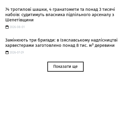
74 тротилові шашки, 4 гранатомети та понад 3 тисячі
набоїв: судитимуть власника підпільного арсеналу з
Шепетівщини
2026-08-01
Замінюють три бригади: в Ізяславському надлісництві
харвестерами заготовлено понад 8 тис. м³ деревини
2026-07-29
Показати ще