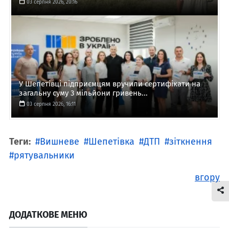
03 серпня 2026, 20:16
У Шепетівці підприємцям вручили сертифікати на
загальну суму 3 мільйони гривень...
03 серпня 2026, 16:11
Теги:
Вишневе
Шепетівка
ДТП
зіткнення
рятувальники
вгору
ДОДАТКОВЕ МЕНЮ