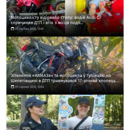
Мотоциклісту відірвало стопу: водій Audi Q7
спричинив ДТП і втік з місця події...
05 серпня 2026, 13:49
Зіткнення «КАМАЗа» та мотоцикла у Гулівцях: на
Шепетівщині в ДТП травмувався 17-річний хлопець...
05 серпня 2026, 12:04