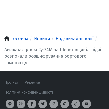
Головна
Новини
Надзвичайні події
Авіакатастрофа Су-24М на Шепетівщині: слідчі
розпочали розшифрування бортового
самописця
Про нас
Реклама
Політика конфіденційності