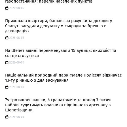
газопостачання: перелік населених пунктів
2026-08-05
Приховала квартири, банківські рахунки та доходи: у
Славуті засудили депутатку міськради за брехню в
деклараціях
2026-08-05
На Шепетівщині перейменували 15 вулиць: яких міст та
сіл це стосується
2026-08-04
Національний природний парк «Мале Полісся» відзначає
13-ту річницю з дня заснування
2026-08-02
74 тротилові шашки, 4 гранатомети та понад 3 тисячі
набоїв: судитимуть власника підпільного арсеналу з
Шепетівщини
2026-08-01