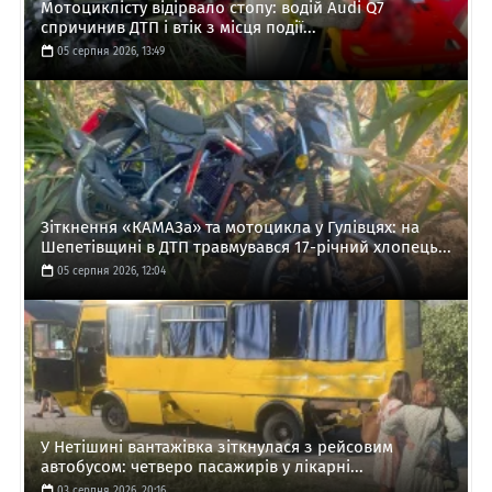
Мотоциклісту відірвало стопу: водій Audi Q7
спричинив ДТП і втік з місця події...
05 серпня 2026, 13:49
Зіткнення «КАМАЗа» та мотоцикла у Гулівцях: на
Шепетівщині в ДТП травмувався 17-річний хлопець...
05 серпня 2026, 12:04
У Нетішині вантажівка зіткнулася з рейсовим
автобусом: четверо пасажирів у лікарні...
03 серпня 2026, 20:16