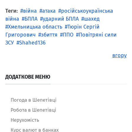
Теги:
війна
атака
російськоукраїнська
війна
БПЛА
ударний БПЛА
шахед
Хмельницька область
Тюрін Сергій
Григорович
збиття
ППО
Повітряні сили
ЗСУ
Shahed136
вгору
ДОДАТКОВЕ МЕНЮ
Погода в Шепетівці
Робота в Шепетівці
Нерухомість
Курс валют в банках