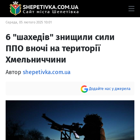
Середа, 05 лютого 2025 10:01
6 "шахедів" знищили сили
ППО вночі на території
Хмельниччини
Автор
shepetivka.com.ua
Додайте нас у джерела