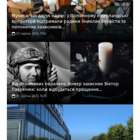
Музика, що дарує надію: у Полонному нідерландські
волонтери підтримали родини зниклих безвісти та
полонених захисників...
07 серпня 2026, 17:54
Від отриманих поранень помер захисник Віктор
Лавренюк: коли відбудеться прощання...
07 серпня 2026, 16:25