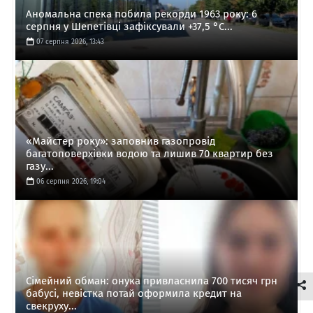
Аномальна спека побила рекорди 1963 року: 6
серпня у Шепетівці зафіксували +37,5 °C...
07 серпня 2026, 13:43
«Майстер року»: заповнив газопровід
багатоповерхівки водою та лишив 70 квартир без
газу...
06 серпня 2026, 19:04
Сімейний обман: онука привласнила 700 тисяч грн
бабусі, невістка потай оформила кредит на
свекруху...