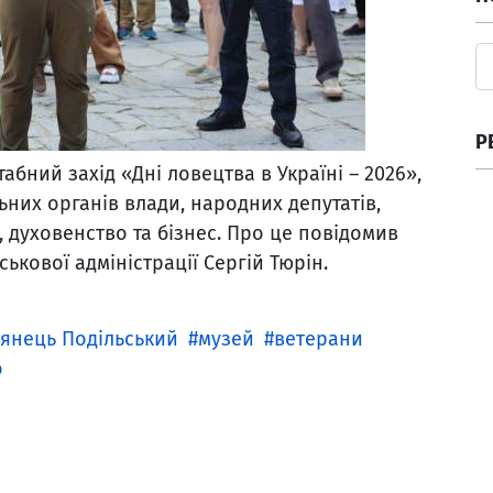
Р
абний захід «Дні ловецтва в Україні – 2026»,
них органів влади, народних депутатів,
и, духовенство та бізнес. Про це повідомив
ькової адміністрації Сергій Тюрін.
янець Подільський
музей
ветерани
о