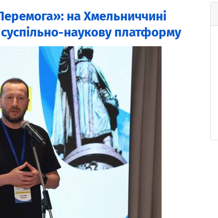
Перемога»: на Хмельниччині
 суспільно-наукову платформу