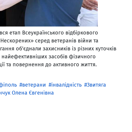
вся етап Всеукраїнського відбіркового
 Нескорених» серед ветеранів війни та
гання об'єднали захисників із різних куточків
із найефективніших засобів фізичного
ції та повернення до активного життя.
фіполь
ветерани
інвалідність
Звитяга
нчук Олена Євгенівна