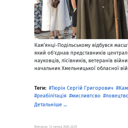
Кам’янці-Подільському відбувся масшт
який об'єднав представників централь
науковців, лісівників, ветеранів війн
начальник Хмельницької обласної війс
Теги:
Тюрін Сергій Григорович
Кам
реабілітація
мисливтсво
ловецтв
Детальніше ...
Вівторок, 14 липня 2026 22:25