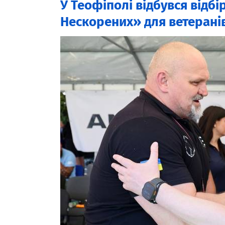
У Теофіполі відбувся відбі
Нескорених» для ветеранів