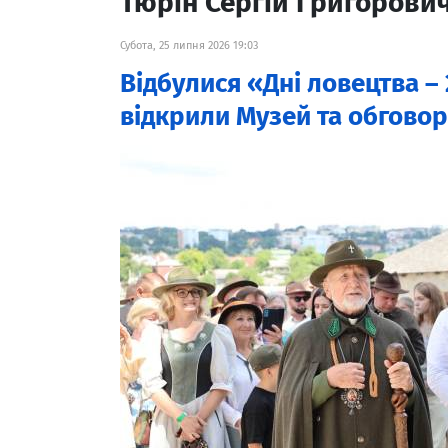
Тюрін Сергій Григорови
Субота, 25 липня 2026 19:03
Відбулися «Дні ловецтва –
відкрили Музей та обговор