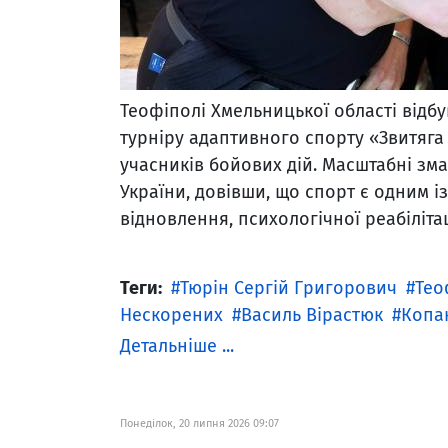
Теофіполі Хмельницької області відбу
турніру адаптивного спорту «Звитяга
учасників бойових дій. Масштабні зма
України, довівши, що спорт є одним 
відновлення, психологічної реабіліта
Теги:
Тюрін Сергій Григорович
Тео
Нескорених
Василь Вірастюк
Копа
Детальніше ...
Понеділок, 20 липня 2026 09:07