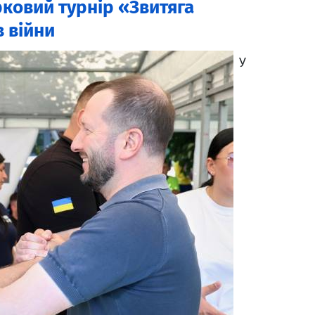
рковий турнір «Звитяга
 війни
У