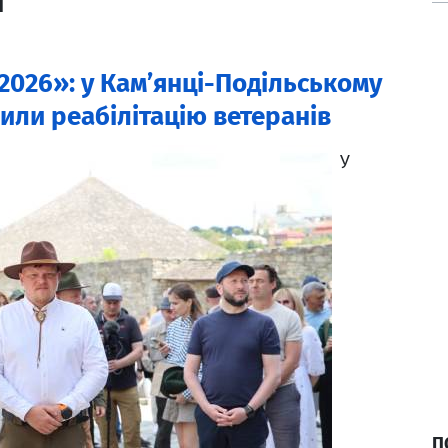
ч
 2026»: у Кам’янці-Подільському
или реабілітацію ветеранів
У
П