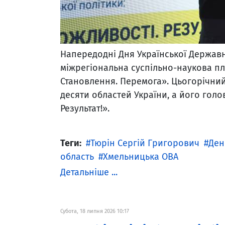
Напередодні Дня Української Державн
міжрегіональна суспільно-наукова п
Становлення. Перемога». Цьогорічний
десяти областей України, а його голо
Результат!».
Теги:
Тюрін Сергій Григорович
Ден
область
Хмельницька ОВА
Детальніше ...
Субота, 18 липня 2026 10:17