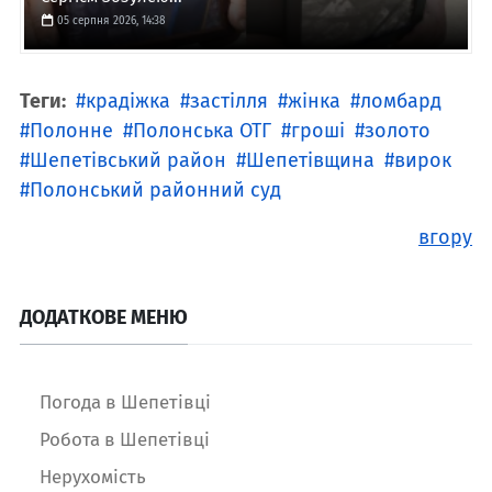
05 серпня 2026, 14:38
Теги:
крадіжка
застілля
жінка
ломбард
Полонне
Полонська ОТГ
гроші
золото
Шепетівський район
Шепетівщина
вирок
Полонський районний суд
вгору
ДОДАТКОВЕ МЕНЮ
Погода в Шепетівці
Робота в Шепетівці
Нерухомість