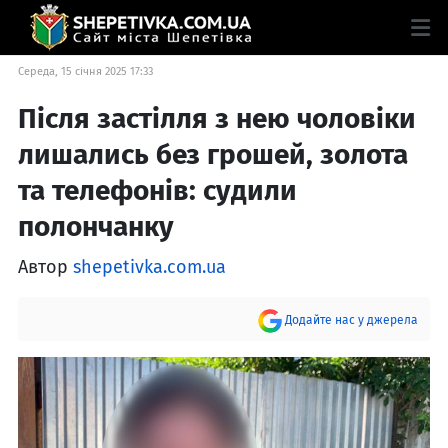
Середа, 15 січня 2025 17:33
Після застілля з нею чоловіки
лишались без грошей, золота
та телефонів: судили
полончанку
Автор
shepetivka.com.ua
Додайте нас у джерела