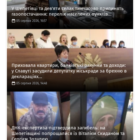
У Шепетівці та дев'яти селах тимчасово припинять
газопостачання: перелік населених пунктів...
05 серпня 2026, 16:57
Приховала квартири, банківські рахунки та доходи:
у Славуті засудили депутатку міськради за брехню в
деклараціях...
05 серпня 2026, 14:48
ДНК-експертиза підтвердила загибель: на
Шепетівщині попрощалися із Віталієм Скиданом та
Сергієм Зозулею...