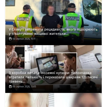
У Славуті затримали рецидивіста, якого підозрюють
у зґвалтуванні місцевої жительки...
06 серпня 2026, 15:11
З коробки випали іноземні купюри: полончанка
втратила пильність і переказала шахраям 123 тисячі
гривень...
06 серпня 2026, 13:05