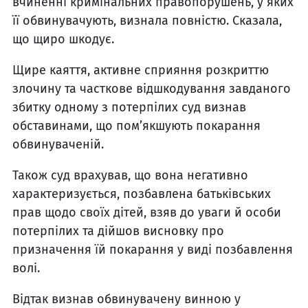
вчиненні кримінальних правопорушень, у яких
її обвинувачують, визнала повністю. Сказала,
що щиро шкодує.
Щире каяття, активне сприяння розкриттю
злочину та часткове відшкодування завданого
збитку одному з потерпілих суд визнав
обставинами, що пом’якшують покарання
обвинуваченій.
Також суд врахував, що вона негативно
характеризується, позбавлена батьківських
прав щодо своїх дітей, взяв до уваги й особи
потерпілих та дійшов висновку про
призначення їй покарання у виді позбавлення
волі.
Відтак визнав обвинувачену винною у