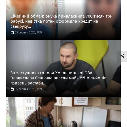
Сімейний обман: онука привласнила 700 тисяч грн
бабусі, невістка потай оформила кредит на
свекруху...
05 серпня 2026, 17:27
За заступника голови Хмельницької ОВА
Владислава Фалюша внесли майже 5 мільйонів
гривень застави...
05 серпня 2026, 17:24