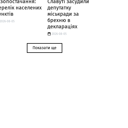
азопостачання:
Славуті засудили
ерелік населених
депутатку
унктів
міськради за
брехню в
2026-08-05
деклараціях
2026-08-05
Показати ще