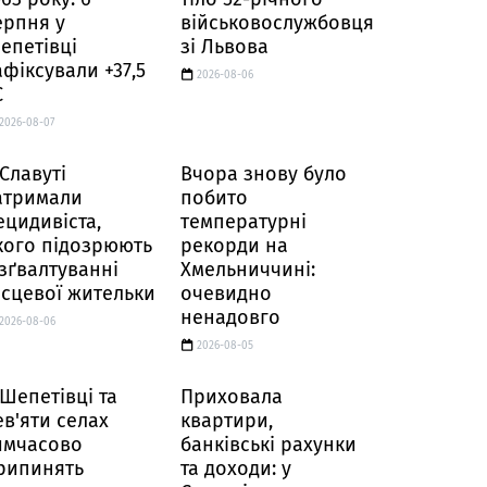
ерпня у
військовослужбовця
епетівці
зі Львова
афіксували +37,5
2026-08-06
C
2026-08-07
 Славуті
Вчора знову було
атримали
побито
ецидивіста,
температурні
кого підозрюють
рекорди на
 зґвалтуванні
Хмельниччині:
ісцевої жительки
очевидно
ненадовго
2026-08-06
2026-08-05
 Шепетівці та
Приховала
ев'яти селах
квартири,
имчасово
банківські рахунки
рипинять
та доходи: у