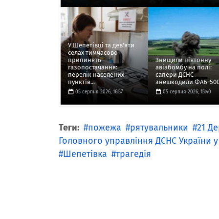
У Шепетівці та дев'яти
селах тимчасово
припинять
Знищили півтонну
газопостачання:
авіабомбу на полі:
перелік населених
сапери ДСНС
пунктів...
знешкодили ФАБ-50
05 серпня 2026, 16:57
05 серпня 2026, 15:40
Теги:
пожежа
рятувальники
21 Д
Головного управління ДСНС України у
Шепетівка
трагедія