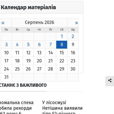
Календар матеріалів
«
Серпень 2026
»
Пн
Вт
Ср
Чт
Пт
Сб
Нд
1
2
3
4
5
6
7
8
9
10
11
12
13
14
15
16
17
18
19
20
21
22
23
24
25
26
27
28
29
30
31
СТАННЄ З ВАЖЛИВОГО
номальна спека
У лісосмузі
обила рекорди
Нетішина виявили
963 року: 6
тіло 52-річного