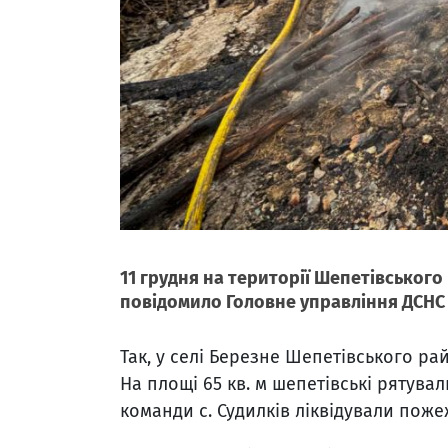
11 грудня на території Шепетівськог
повідомило Головне управління ДСНС 
Так, у селі Березне Шепетівського р
На площі 65 кв. м шепетівські рятува
команди с. Судилків ліквідували поже