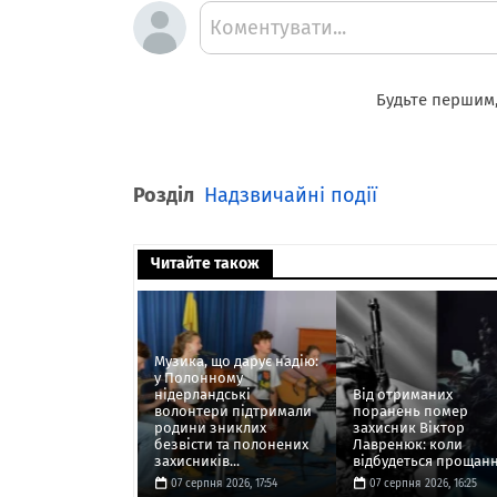
Коментувати...
Будьте першим,
Розділ
Надзвичайні події
Читайте також
Музика, що дарує надію:
у Полонному
нідерландські
Від отриманих
волонтери підтримали
поранень помер
родини зниклих
захисник Віктор
безвісти та полонених
Лавренюк: коли
захисників...
відбудеться прощання
07 серпня 2026, 17:54
07 серпня 2026, 16:25