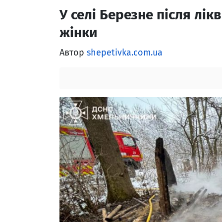
У селі Березне після лік
жінки
Автор
shepetivka.com.ua