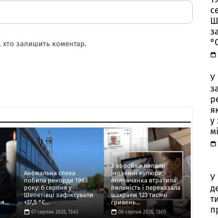
с
Ш
з
°
 хто залишить коментар.
У
з
р
я
у
м
З коробки випали
Аномальна спека
іноземні купюри:
У
побила рекорди 1963
полончанка втратила
д
року: 6 серпня у
пильність і переказала
Шепетівці зафіксували
шахраям 123 тисячі
т
...
+37,5 °C...
гривень...
п
07 серпня 2026, 13:43
06 серпня 2026, 13:05