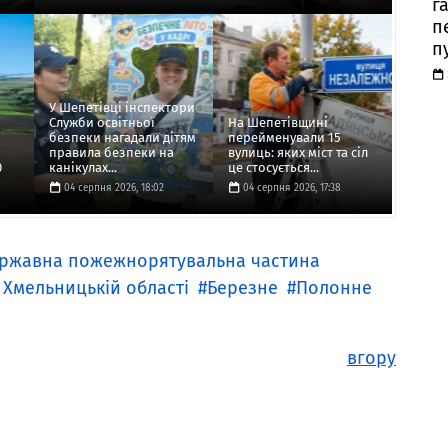
г
п
п
У Шепетівці інспектори
Служби освітньої
На Шепетівщині
безпеки нагадали дітям
перейменували 15
правила безпеки на
вулиць: яких міст та сіл
0
канікулах...
це стосується...
04 серпня 2026, 18:02
04 серпня 2026, 17:38
ержавна пожежнорятувальна частина
 Хмельницькій області
Березне
Полонне
вгору