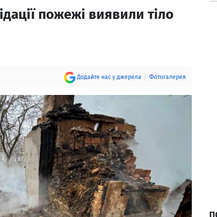
відації пожежі виявили тіло
Додайте нас у джерела
Фотогалерея
П