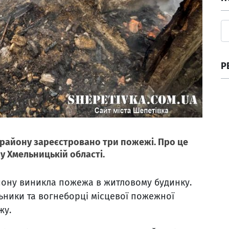
Р
о району зареєстровано три пожежі. Про це
у Хмельницькій області.
айону виникла пожежа в житловому будинку.
льники та вогнеборці місцевої пожежної
жу.