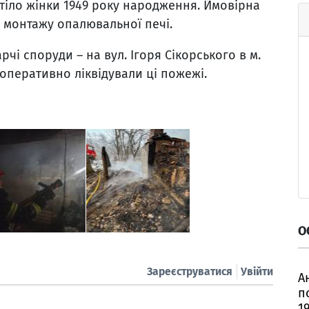
и тіло жінки 1949 року народження. Ймовірна
монтажу опалювальної печі.
чі споруди – на вул. Ігоря Сікорського в м.
оперативно ліквідували ці пожежі.
О
Зареєструватися
Увійти
А
п
1