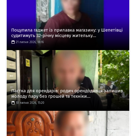
Поцупила гаджет із прилавка магазину: у Шепетівці
судитимуть 32-річну місцеву жительку...
21 липня 2026, 18:16
Пастка для орендарів: родич орендодавця залишив
молоду пару без грошей та техніки...
10 липня 2026, 15:20