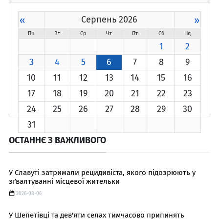
«
Серпень 2026
»
Пн
Вт
Ср
Чт
Пт
Сб
Нд
1
2
3
4
5
6
7
8
9
10
11
12
13
14
15
16
17
18
19
20
21
22
23
24
25
26
27
28
29
30
31
ОСТАННЄ З ВАЖЛИВОГО
У Славуті затримали рецидивіста, якого підозрюють у
зґвалтуванні місцевої жительки
2026-08-06
У Шепетівці та дев'яти селах тимчасово припинять