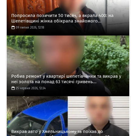
Попросила позичити 50 тисяч, а вкрала 400: на
Шепетівщині жінка обікрала знайомого...
09 липня 2026, 12:18
Робив ремонт у квартирі шепетівчанки та викрав у
неї золота на понад 63 тисячі гривень...
25 червня 2026, 12:34
Викрав авто у Хмельницькому та поїхав до