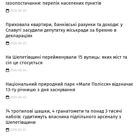
газопостачання: перелік населених пунктів
2026-08-05
Приховала квартири, банківські рахунки та доходи: у
Славуті засудили депутатку міськради за брехню в
деклараціях
2026-08-05
На Шепетівщині перейменували 15 вулиць: яких міст та
сіл це стосується
2026-08-04
Національний природний парк «Мале Полісся» відзначає
13-ту річницю з дня заснування
2026-08-02
74 тротилові шашки, 4 гранатомети та понад 3 тисячі
набоїв: судитимуть власника підпільного арсеналу з
Шепетівщини
2026-08-01