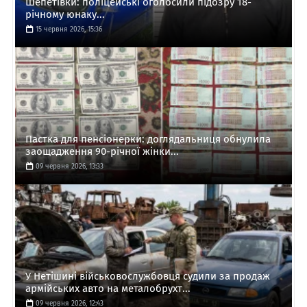
Шепетівки: поліцейські оголосили підозру 18-
річному юнаку...
15 червня 2026, 15:36
Пастка для пенсіонерки: доглядальниця обнулила
заощадження 90-річної жінки...
09 червня 2026, 13:33
У Нетішині військовослужбовця судили за продаж
армійських авто на металобрухт...
09 червня 2026, 12:43