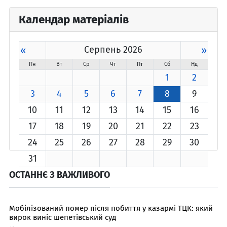
Календар матеріалів
«
Серпень 2026
»
Пн
Вт
Ср
Чт
Пт
Сб
Нд
1
2
3
4
5
6
7
8
9
10
11
12
13
14
15
16
17
18
19
20
21
22
23
24
25
26
27
28
29
30
31
ОСТАННЄ З ВАЖЛИВОГО
Мобілізований помер після побиття у казармі ТЦК: який
вирок виніс шепетівський суд