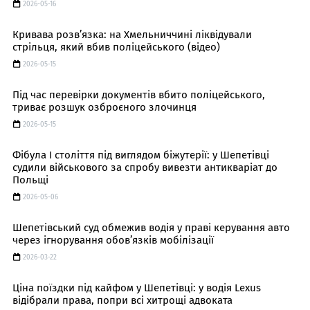
2026-05-16
Кривава розв’язка: на Хмельниччині ліквідували
стрільця, який вбив поліцейського (відео)
2026-05-15
Під час перевірки документів вбито поліцейського,
триває розшук озброєного злочинця
2026-05-15
Фібула I століття під виглядом біжутерії: у Шепетівці
судили військового за спробу вивезти антикваріат до
Польщі
2026-05-06
Шепетівський суд обмежив водія у праві керування авто
через ігнорування обов’язків мобілізації
2026-03-22
Ціна поїздки під кайфом у Шепетівці: у водія Lexus
відібрали права, попри всі хитрощі адвоката