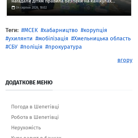
нагадали дітям правила безпеки на канікулах...
04 серпня 2026, 18:02
Теги:
МСЕК
хабарництво
корупція
ухилянти
мобілізація
Хмельницька область
СБУ
поліція
прокуратура
вгору
ДОДАТКОВЕ МЕНЮ
Погода в Шепетівці
Робота в Шепетівці
Нерухомість
Курс валют в банках