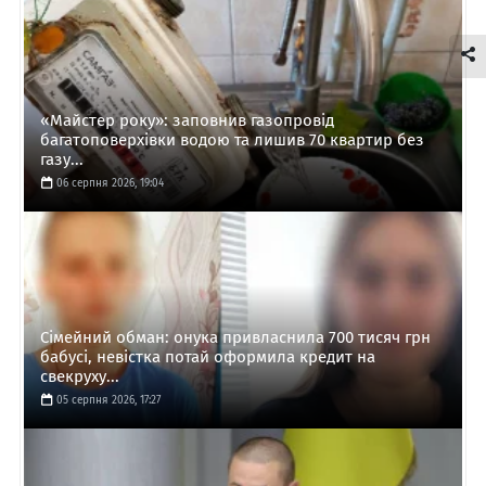
«Майстер року»: заповнив газопровід
багатоповерхівки водою та лишив 70 квартир без
газу...
06 серпня 2026, 19:04
Сімейний обман: онука привласнила 700 тисяч грн
бабусі, невістка потай оформила кредит на
свекруху...
05 серпня 2026, 17:27