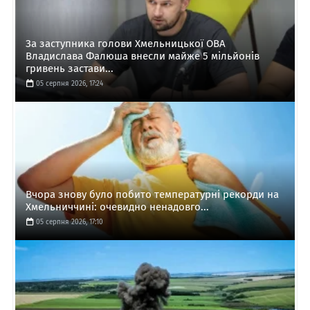
За заступника голови Хмельницької ОВА
Владислава Фалюша внесли майже 5 мільйонів
гривень застави...
05 серпня 2026, 17:24
Вчора знову було побито температурні рекорди на
Хмельниччині: очевидно ненадовго...
05 серпня 2026, 17:10