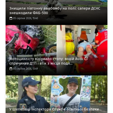
Знищили півтонну авіабомбу на полі: сапери ДСНС
знешкодили ФАБ-500
05 серпня 2026, 15:40
Мотоциклісту відірвало стопу: водій Audi Q7
спричинив ДТП і втік з місця події...
05 серпня 2026, 13:49
У Шепетівці інспектори Служби освітньої безпеки