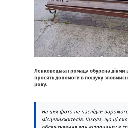
Ленковецька громада обурена діями ва
просять допомоги в пошуку зловмисни
року.
На цих фото не наслідки ворожого
місцевихжителів. Шкода, що ці сил
облаштування зон відпочинку в гро