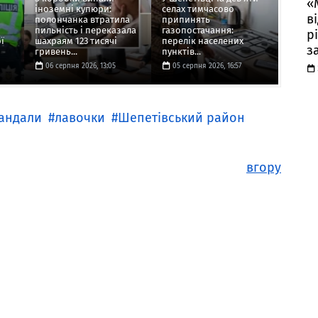
«
іноземні купюри:
селах тимчасово
в
полончанка втратила
припинять
пильність і переказала
газопостачання:
р
ї
шахраям 123 тисячі
перелік населених
з
гривень...
пунктів...
06 серпня 2026, 13:05
05 серпня 2026, 16:57
андали
лавочки
Шепетівський район
вгору