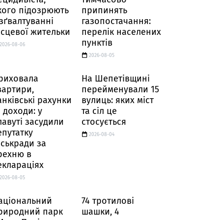
кого підозрюють
припинять
 зґвалтуванні
газопостачання:
ісцевої жительки
перелік населених
пунктів
2026-08-06
2026-08-05
риховала
На Шепетівщині
вартири,
перейменували 15
анківські рахунки
вулиць: яких міст
а доходи: у
та сіл це
лавуті засудили
стосується
епутатку
2026-08-04
іськради за
рехню в
еклараціях
2026-08-05
аціональний
74 тротилові
риродний парк
шашки, 4