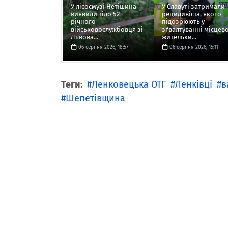
У лісосмузі Нетішина
У Славуті затримали
виявили тіло 52-
рецидивіста, якого
річного
підозрюють у
військовослужбовця зі
зґвалтуванні місцево
Львова...
жительки...
06 серпня 2026, 18:57
06 серпня 2026, 15:11
Теги:
Ленковецька ОТГ
Ленківці
в
Шепетівщина