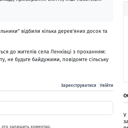
альники" відбили кілька дерев'яних досок та
ься до жителів села Ленківці з проханням:
у, не будьте байдужими, повідомте сільську
Зареєструватися
Увійти
О
У
з
 хто залишить коментар.
р