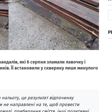
Р
ндалів, які 6 серпня зламали лавочку і
ків. Її встановили у скверику лише минулого
 нальоту, це результат відпочинку
и не направлені на те, щоб провести
маді, прибирання сміття, інші позитивні