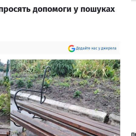
 просять допомоги у пошуках
Додайте нас у джерела
П