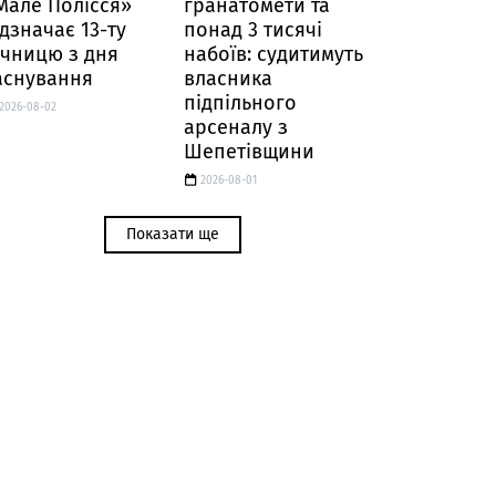
Мале Полісся»
гранатомети та
ідзначає 13-ту
понад 3 тисячі
ічницю з дня
набоїв: судитимуть
аснування
власника
підпільного
2026-08-02
арсеналу з
Шепетівщини
2026-08-01
Показати ще