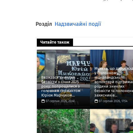
Розділ
Надзвичайні події
Читайте також
Музика, що дарує над
у Полонному
Вважався зниклим
нідерландські
безвісти з січня 2025
волонтери підтрима
року: попрощалися з
родини зниклих
головним сержантом
безвісти та полонен
Юрієм Марчуком...
захисників...
07 серпня 2026, 20:41
07 серпня 2026, 17:54