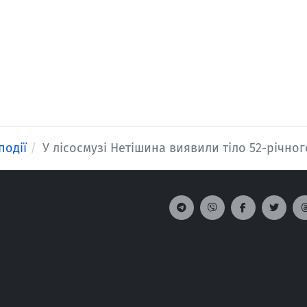
події
У лісосмузі Нетішина виявили тіло 52-річно