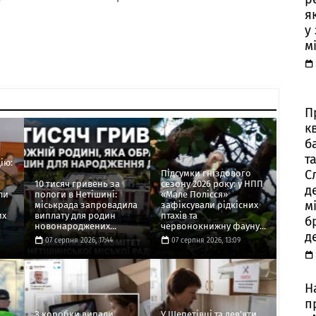
я
у
м
П
к
б
т
ію:
С
Підсумки гніздового
10 тисяч гривень за
сезону 2026 року: у НПП
д
ли
пологи в Нетішині:
«Мале Полісся»
м
міськрада запровадила
зафіксували рідкісних
их
виплату для родин
птахів та
б
новонароджених...
червонокнижну фауну...
д
07 серпня 2026, 17:44
07 серпня 2026, 13:09
Н
п
З коробки випали
У Шепетівці та дев'яти