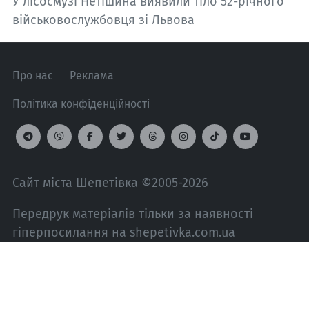
У лісосмузі Нетішина виявили тіло 52-річного
військовослужбовця зі Львова
Про нас
Реклама
Політика конфіденційності
Сайт міста Шепетівка ©2005-2026
Передрук матеріалів тільки за наявності
гіперпосилання на shepetivka.com.ua