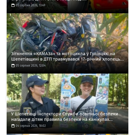
05 серпня 2026, 13:49
Зіткнення «КАМАЗа» та мотоцикла у Гулівцях: на
Шепетівщині в ДТП травмувався 17-річний хлопець...
05 серпня 2026, 12:04
У Шепетівці інспектори Служби освітньої безпеки
нагадали дітям правила безпеки на канікулах...
04 серпня 2026, 18:02