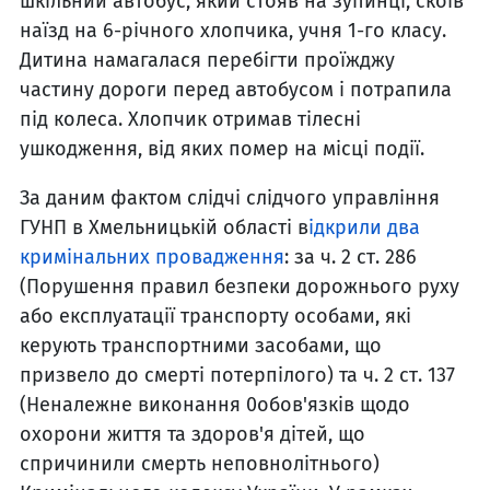
шкільний автобус, який стояв на зупинці, скоїв
наїзд на 6-річного хлопчика, учня 1-го класу.
Дитина намагалася перебігти проїжджу
частину дороги перед автобусом і потрапила
під колеса. Хлопчик отримав тілесні
ушкодження, від яких помер на місці події.
За даним фактом слідчі слідчого управління
ГУНП в Хмельницькій області в
ідкрили два
кримінальних провадження
: за ч. 2 ст. 286
(Порушення правил безпеки дорожнього руху
або експлуатації транспорту особами, які
керують транспортними засобами, що
призвело до смерті потерпілого) та ч. 2 ст. 137
(Неналежне виконання 0обов'язків щодо
охорони життя та здоров'я дітей, що
спричинили смерть неповнолітнього)