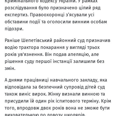
Кримінального кодексу України. У рамках
розслідування було призначено цілий ряд
експертиз. Правоохоронці з’ясували усі
обставини події та оголосили винним особам
підозри.
Раніше Шепетівський районний суд призначив
водію трактора покарання у вигляді трьох
років ув'язнення. Він подав апеляцію, але
рішення суду першої інстанції залишили без
змін.
А днями працівниці навчального закладу, яка
відповідала за безпечний супровід дітей суд
також виніс вирок. Жінку визнали винною та
присудили їй один рік іспитового терміну. Крім
того, впродовж двох років вона не зможе бути
вихователькою по довозу школярів.