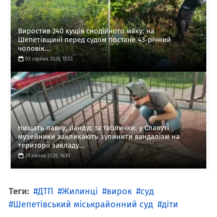
Виростив 240 кущів снодійного маку: на
Шепетівщині перед судом постане 43-річний
чоловік...
03 серпня 2026, 12:53
Нищать лавку, пандус та таблички: у Славуті
музейники закликають зупинити вандалізм на
території закладу...
29 липня 2026, 14:10
Теги:
ДТП
Жилинці
вирок
суд
Шепетівський міськрайонний суд
діти