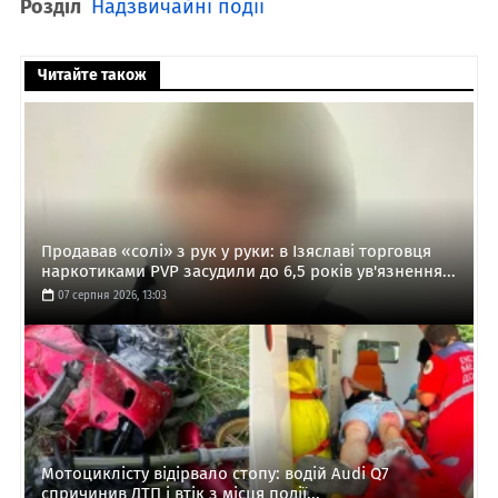
Розділ
Надзвичайні події
Читайте також
Продавав «солі» з рук у руки: в Ізяславі торговця
наркотиками PVP засудили до 6,5 років ув'язнення...
07 серпня 2026, 13:03
Мотоциклісту відірвало стопу: водій Audi Q7
спричинив ДТП і втік з місця події...