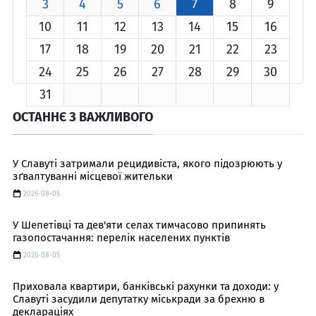
3
4
5
6
7
8
9
10
11
12
13
14
15
16
17
18
19
20
21
22
23
24
25
26
27
28
29
30
31
ОСТАННЄ З ВАЖЛИВОГО
У Славуті затримали рецидивіста, якого підозрюють у
зґвалтуванні місцевої жительки
2026-08-06
У Шепетівці та дев'яти селах тимчасово припинять
газопостачання: перелік населених пунктів
2026-08-05
Приховала квартири, банківські рахунки та доходи: у
Славуті засудили депутатку міськради за брехню в
деклараціях