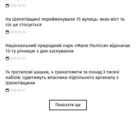
2026-08-05
На Шепетівщині перейменували 15 вулиць: яких міст та
сіл це стосується
2026-08-04
Національний природний парк «Мале Полісся» відзначає
13-ту річницю з дня заснування
2026-08-02
74 тротилові шашки, 4 гранатомети та понад 3 тисячі
набоїв: судитимуть власника підпільного арсеналу з
Шепетівщини
2026-08-01
Показати ще