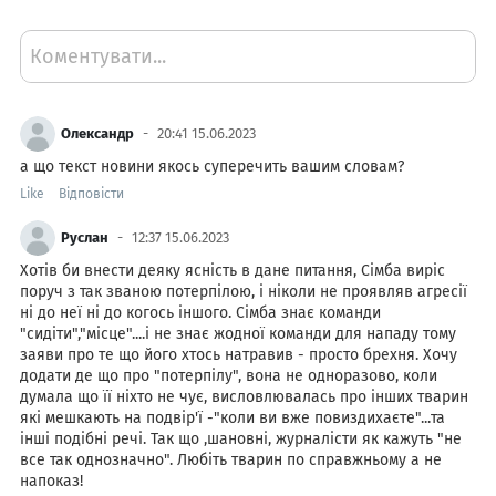
Коментувати...
Олександр
20:41 15.06.2023
а що текст новини якось суперечить вашим словам?
Like
Відповісти
Руслан
12:37 15.06.2023
Хотів би внести деяку ясність в дане питання, Сімба виріс
поруч з так званою потерпілою, і ніколи не проявляв агресії
ні до неї ні до когось іншого. Сімба знає команди
"сидіти","місце"....і не знає жодної команди для нападу тому
заяви про те що його хтось натравив - просто брехня. Хочу
додати де що про "потерпілу", вона не одноразово, коли
думала що її ніхто не чує, висловлювалась про інших тварин
які мешкають на подвір'ї -"коли ви вже повиздихаєте"...та
інші подібні речі. Так що ,шановні, журналісти як кажуть "не
все так однозначно". Любіть тварин по справжньому а не
напоказ!