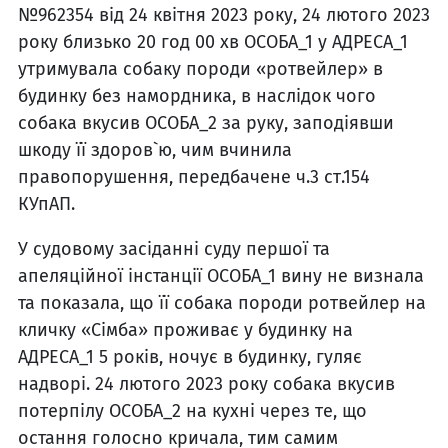
№962354 від 24 квітня 2023 року, 24 лютого 2023
року близько 20 год 00 хв ОСОБА_1 у АДРЕСА_1
утримувала собаку породи «ротвейлер» в
будинку без намордника, в наслідок чого
собака вкусив ОСОБА_2 за руку, заподіявши
шкоду її здоров`ю, чим вчинила
правопорушення, передбачене ч.3 ст.154
КУпАП.
У судовому засіданні суду першої та
апеляційної інстанції ОСОБА_1 вину не визнала
та показала, що її собака породи ротвейлер на
кличку «Сімба» проживає у будинку на
АДРЕСА_1 5 років, ночує в будинку, гуляє
надворі. 24 лютого 2023 року собака вкусив
потерпілу ОСОБА_2 на кухні через те, що
остання голосно кричала, тим самим