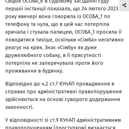
Свідок ОСОБА_6 в судовому засіданні суду
першої інстанції показала, що 24 лютого 2023
року ввечері вона говорила із ОСОБА_1 по
телефону та чула, що в цей час потерпіла
кричала і стукала палицею, ОСОБА_1 просила її
поводитися тихіше, оскільки «Сімба» негативно
реагує на крик. Знає «Сімбу» як дуже
дружелюбного собаку, в її присутності
потерпіла не заперечувала проти його
проживання в будинку.
Відповідно до ч.2 ст.7 КУпАП провадження в
справах про адміністративні правопорушення
здійснюється на основі суворого додержання
законності.
У відповідності зі ст.9 КУпАП адміністративним
правопорушенням (проступком) визнається