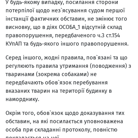
У будь-якому випадку, посилання сторони
потерпілої щодо нез`ясування судом першої
інстанції фактичних обставин, не змінює того
висновку, що в діях ОСОБА_1 відсутній склад
правопорушення, передбаченого ч.3 ст.154
КУпАП та будь-якого іншого правопорушення.
Серед іншого, жодні правила, пов`язані та що
регулюють правила утримання (поводження) з
тваринами (зокрема собаками) не
передбачають обов`язок перебування
вказаних тварин на території будинку в
наморднику.
Окрім того, обов`язок щодо доказування тих
обставин, на які посилається уповноважена
особа при складанні протоколу, повністю
покладається на неї.