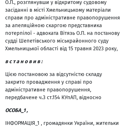
О.П., розглянувши у відкритому судовому
засіданні в місті Хмельницькому матеріали
справи про адміністративне правопорушення
за апеляційною скаргою представника
потерпілої - адвоката Вітязь О.П. на постанову
судді Шепетівського міськрайонного суду
Хмельницької області від 15 травня 2023 року,
в с т а н о в и в :
Цією постановою за відсутністю складу
закрито провадження у справі про
адміністративне правопорушення,
передбачене ч.3 ст.154 КУпАП, відносно
ОСОБА_1 ,
ІНФОРМАЦІЯ_1 , громадянки України, жительки