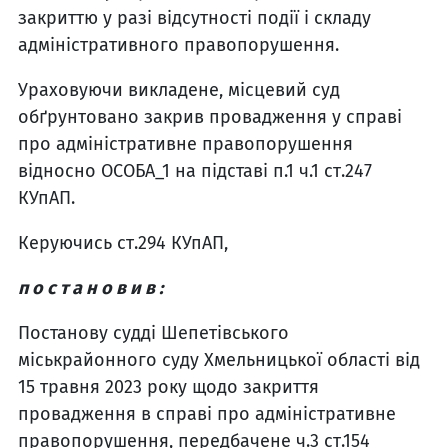
закриттю у разі відсутності події і складу
адміністративного правопорушення.
Ураховуючи викладене, місцевий суд
обґрунтовано закрив провадження у справі
про адміністративне правопорушення
відносно ОСОБА_1 на підставі п.1 ч.1 ст.247
КУпАП.
Керуючись ст.294 КУпАП,
п о с т а н о в и в :
Постанову судді Шепетівського
міськрайонного суду Хмельницької області від
15 травня 2023 року щодо закриття
провадження в справі про адміністративне
правопорушення, передбачене ч.3 ст.154