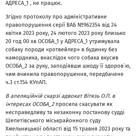
АДРЕСА_1 , не працює.
Згідно протоколу про адміністративне
правопорушення серії ВАБ №962354 від 24
квітня 2023 року, 24 лютого 2023 року близько
20 год 00 хв ОСОБА_1 у АДРЕСА_1 утримувала
собаку породи «ротвейлер» в будинку без
намордника, внаслідок чого собака вкусив
ОСОБА_2 за руку, заподіявши шкоду її здоров`ю,
чим вчинила правопорушення, передбачене
ч.3 ст.154 КУпАП.
В апеляційній скарзі адвокат Вітязь О.П. в
інтересах ОСОБА_2
просила скасувати як
несправедливу та незаконну постанову судді
Шепетівського міськрайонного суду
Хмельницької області від 15 травня 2023 року та