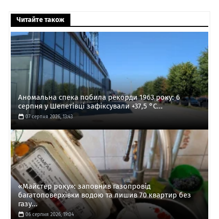
Читайте також
Аномальна спека побила рекорди 1963 року: 6
серпня у Шепетівці зафіксували +37,5 °C...
07 серпня 2026, 13:43
«Майстер року»: заповнив газопровід
багатоповерхівки водою та лишив 70 квартир без
газу...
06 серпня 2026, 19:04