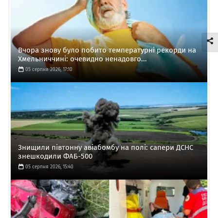
Вчора знову було побито температурні рекорди на
Хмельниччині: очевидно ненадовго...
05 серпня 2026, 17:10
Знищили півтонну авіабомбу на полі: сапери ДСНС
знешкодили ФАБ-500
05 серпня 2026, 15:40