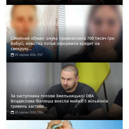
Сімейний обман: онука привласнила 700 тисяч грн
бабусі, невістка потай оформила кредит на
свекруху...
05 серпня 2026, 17:27
За заступника голови Хмельницької ОВА
Владислава Фалюша внесли майже 5 мільйонів
гривень застави...
05 серпня 2026, 17:24