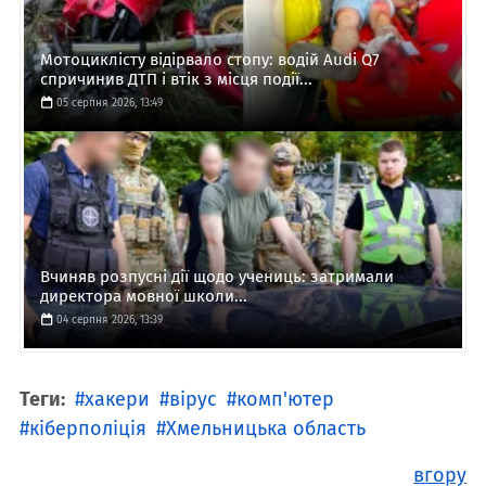
Мотоциклісту відірвало стопу: водій Audi Q7
спричинив ДТП і втік з місця події...
05 серпня 2026, 13:49
Вчиняв розпусні дії щодо учениць: затримали
директора мовної школи...
04 серпня 2026, 13:39
Теги:
хакери
вірус
комп'ютер
кіберполіція
Хмельницька область
вгору