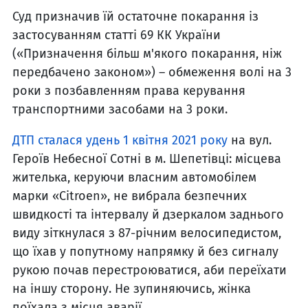
Суд призначив їй остаточне покарання із
застосуванням статті 69 КК України
(«Призначення більш м'якого покарання, ніж
передбачено законом») – обмеження волі на 3
роки з позбавленням права керування
транспортними засобами на 3 роки.
ДТП сталася удень 1 квітня 2021 року
на вул.
Героїв Небесної Сотні в м. Шепетівці: місцева
жителька, керуючи власним автомобілем
марки «Citroen», не вибрала безпечних
швидкості та інтервалу й дзеркалом заднього
виду зіткнулася з 87-річним велосипедистом,
що їхав у попутному напрямку й без сигналу
рукою почав перестроюватися, аби переїхати
на іншу сторону. Не зупиняючись, жінка
поїхала з місця аварії.