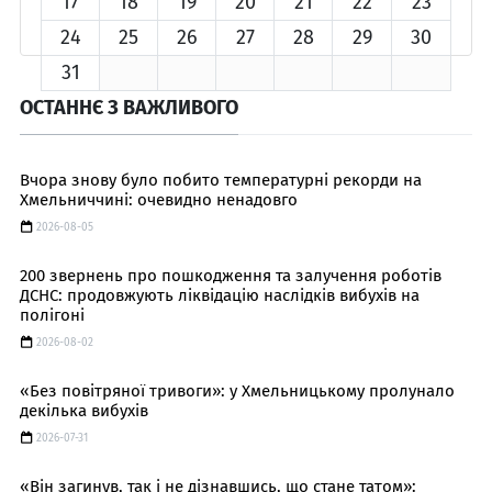
17
18
19
20
21
22
23
24
25
26
27
28
29
30
31
ОСТАННЄ З ВАЖЛИВОГО
Вчора знову було побито температурні рекорди на
Хмельниччині: очевидно ненадовго
2026-08-05
200 звернень про пошкодження та залучення роботів
ДСНС: продовжують ліквідацію наслідків вибухів на
полігоні
2026-08-02
«Без повітряної тривоги»: у Хмельницькому пролунало
декілька вибухів
2026-07-31
«Він загинув, так і не дізнавшись, що стане татом»: