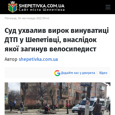
П'ятниця, 04 листопада 2022 09:43
Суд ухвалив вирок винуватиці
ДТП у Шепетівці, внаслідок
якої загинув велосипедист
Автор
shepetivka.com.ua
Додайте нас у джерела
Відео