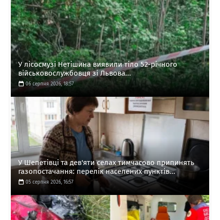
У лісосмузі Нетішина виявили тіло 52-річного
військовослужбовця зі Львова...
06 серпня 2026, 18:57
У Шепетівці та дев'яти селах тимчасово припинять
газопостачання: перелік населених пунктів...
05 серпня 2026, 16:57