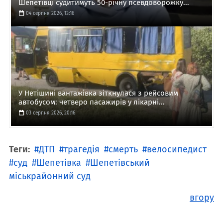
Шепетівці судитимуть 50-річну псевдоворожку...
04 серпня 2026, 13:16
У Нетішині вантажівка зіткнулася з рейсовим
автобусом: четверо пасажирів у лікарні...
03 серпня 2026, 20:16
Теги:
ДТП
трагедія
смерть
велосипедист
суд
Шепетівка
Шепетівський
міськрайонний суд
вгору