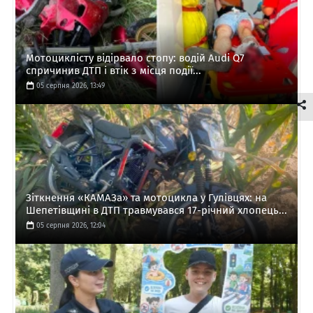
Мотоциклісту відірвало стопу: водій Audi Q7
спричинив ДТП і втік з місця події...
05 серпня 2026, 13:49
Зіткнення «КАМАЗа» та мотоцикла у Гулівцях: на
Шепетівщині в ДТП травмувався 17-річний хлопець...
05 серпня 2026, 12:04