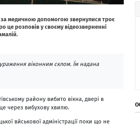
в за медичною допомогою звернулися троє
Про це розповів у своєму відеозверненні
амалій.
 ураження віконним склом.
Їм надана
вському району вибито вікна, двері в
О
 це через вибухову хвилю.
кої вйськової адміністрації поки що не