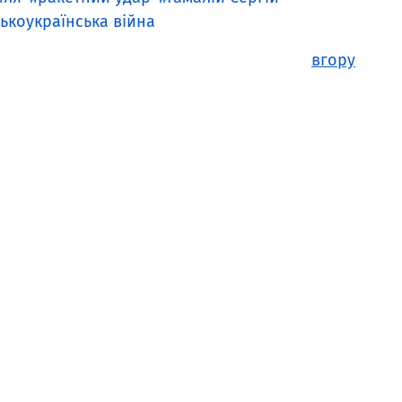
ькоукраїнська війна
вгору