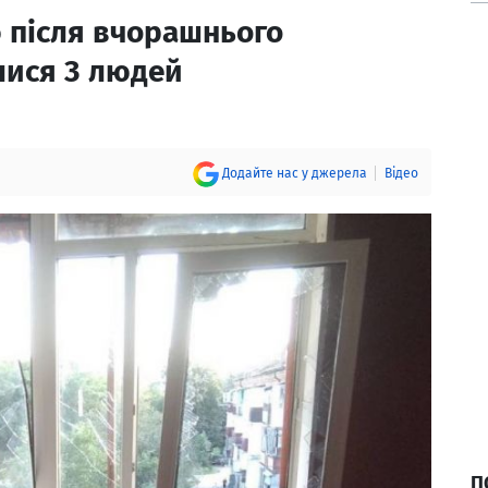
 після вчорашнього
лися 3 людей
Додайте нас у джерела
Відео
П