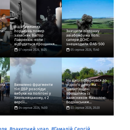
ію:
Від отриманих
ли
поранень помер
Знищили півтонну
захисник Віктор
авіабомбу на полі:
их
Лавренюк: коли
сапери ДСНС
відбудеться прощання...
знешкодили ФАБ-500
07 серпня 2026, 16:25
05 серпня 2026, 15:40
На щиті повернувся до
ола
Виявлено фрагменти
рідного дому: на
тіл: ДБР розслідує
Шепетівщині
вибухи на полігоні у
прощались із
Хмельницькому, є 2
захисником Миколою
версії...
Водзінським...
04 серпня 2026, 14:00
03 серпня 2026, 20:20
иля
ракетний удар
Гамалій Сергій