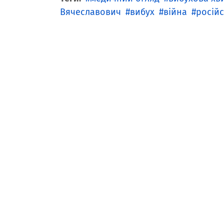
Вячеславович
вибух
війна
російс