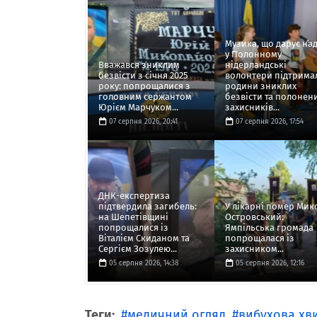
Музика, що дарує над
у Полонному
Вважався зниклим
нідерландські
безвісти з січня 2025
волонтери підтрима
року: попрощалися з
родини зниклих
головним сержантом
безвісти та полонен
Юрієм Марчуком...
захисників...
07 серпня 2026, 20:41
07 серпня 2026, 17:54
ДНК-експертиза
підтвердила загибель:
У лікарні помер Мик
на Шепетівщині
Островський:
попрощалися із
Ямпільська громада
Віталієм Скиданом та
попрощалася із
Сергієм Зозулею...
захисником...
05 серпня 2026, 14:38
05 серпня 2026, 12:16
Теги:
медичний огляд
вибухова хв