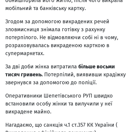
обнишпорила його житло, після чого викрала
мобільний та банківську картку.
Згодом за допомогою викрадених речей
зловмисниця знімала готівку з рахунку
потерпілого. Не відмовляючи собі ні в чому,
розраховувалась викраденою карткою в
супермаркетах.
За дві доби жінка витратила
більше восьми
тисяч гривень.
Потерпілий, виявивши крадіжку
звернувся за допомогою до поліції.
Оперативники Шепетівського РУП швидко
встановили особу жінки та вилучили у неї
викрадене майно.
Нагадаємо, що санкція ч.1 ст.357 КК України (