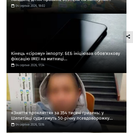
04 серпня 2026, 18:02
Кінець «сірому» імпорту: БЕБ ініціював обов'язкову
фіксацію IMEI на митниці...
04 серпня 2026, 17:34
«Зняття прокляття» за 354 тисячі гривень: у
Шепетівці судитимуть 50-річну псевдоворожку...
04 серпня 2026, 13:16