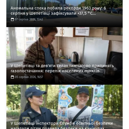
Аномальна спека побила рекорди 1963 року: 6
серпня у Шепетівці зафіксували +37,5 °C...
07 серпня 2026, 13:43
У Шепетівці та дев'яти селах тимчасово припинять
газопостачання: перелік населених пунктів...
05 серпня 2026, 16:57
У Шепетівці інспектори Служби освітньої безпеки
нагадали дітям правила безпеки на канікулах...