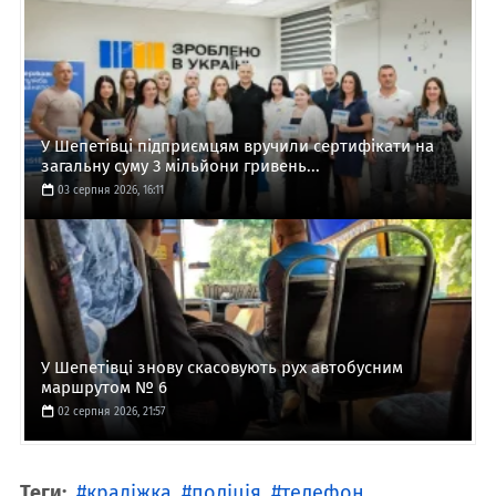
У Шепетівці підприємцям вручили сертифікати на
загальну суму 3 мільйони гривень...
03 серпня 2026, 16:11
У Шепетівці знову скасовують рух автобусним
маршрутом № 6
02 серпня 2026, 21:57
Теги:
крадіжка
поліція
телефон