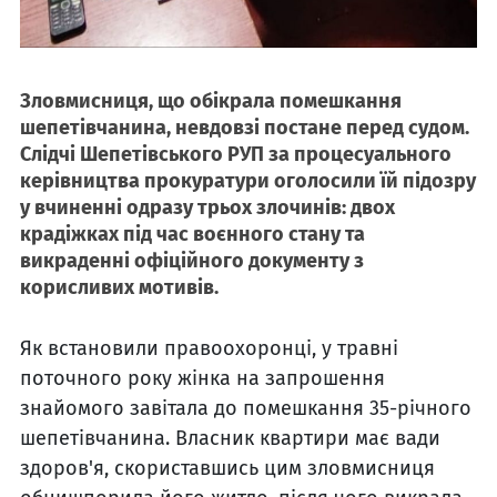
Зловмисниця, що обікрала помешкання
шепетівчанина, невдовзі постане перед судом.
Слідчі Шепетівського РУП за процесуального
керівництва прокуратури оголосили їй підозру
у вчиненні одразу трьох злочинів: двох
крадіжках під час воєнного стану та
викраденні офіційного документу з
корисливих мотивів.
Як встановили правоохоронці, у травні
поточного року жінка на запрошення
знайомого завітала до помешкання 35-річного
шепетівчанина. Власник квартири має вади
здоров'я, скориставшись цим зловмисниця