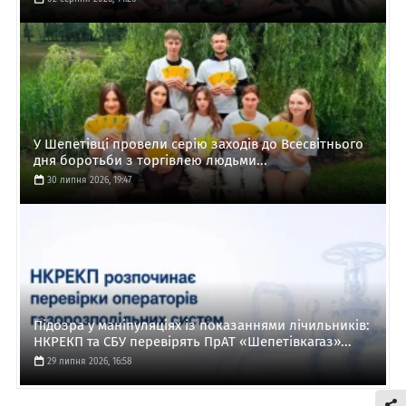
У Шепетівці провели серію заходів до Всесвітнього
дня боротьби з торгівлею людьми...
30 липня 2026, 19:47
Підозра у маніпуляціях із показаннями лічильників:
НКРЕКП та СБУ перевірять ПрАТ «Шепетівкагаз»...
29 липня 2026, 16:58