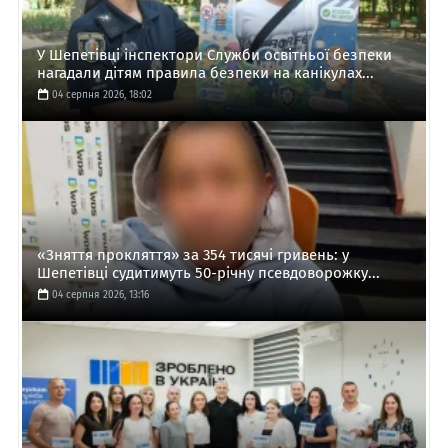
У Шепетівці інспектори Служби освітньої безпеки
нагадали дітям правила безпеки на канікулах...
04 серпня 2026, 18:02
«Зняття прокляття» за 354 тисячі гривень: у
Шепетівці судитимуть 50-річну псевдоворожку...
04 серпня 2026, 13:16