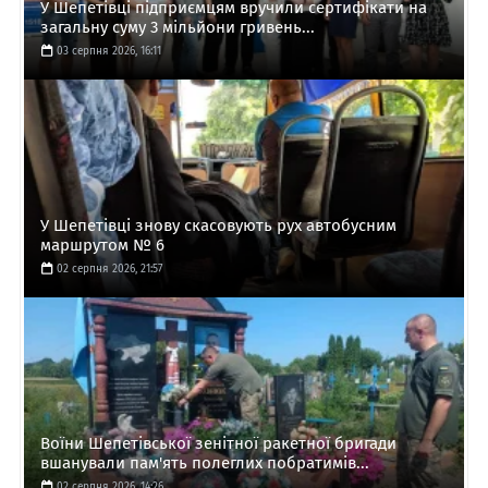
У Шепетівці підприємцям вручили сертифікати на
загальну суму 3 мільйони гривень...
03 серпня 2026, 16:11
У Шепетівці знову скасовують рух автобусним
маршрутом № 6
02 серпня 2026, 21:57
Воїни Шепетівської зенітної ракетної бригади
вшанували пам'ять полеглих побратимів...
02 серпня 2026, 14:26