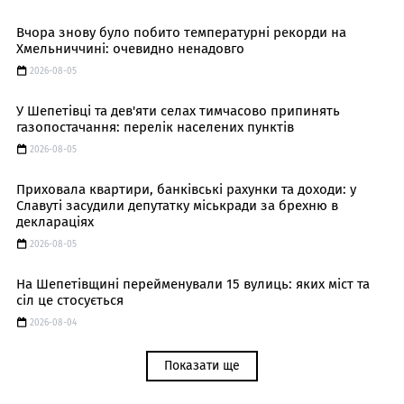
Вчора знову було побито температурні рекорди на
Хмельниччині: очевидно ненадовго
2026-08-05
У Шепетівці та дев'яти селах тимчасово припинять
газопостачання: перелік населених пунктів
2026-08-05
Приховала квартири, банківські рахунки та доходи: у
Славуті засудили депутатку міськради за брехню в
деклараціях
2026-08-05
На Шепетівщині перейменували 15 вулиць: яких міст та
сіл це стосується
2026-08-04
Показати ще