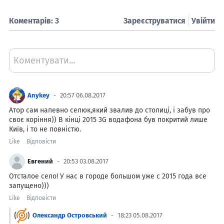
Коментарів: 3
Зареєструватися
Увійти
Коментувати...
Anykey
20:57 06.08.2017
Атор сам напевно селюк,який звалив до столиці, і забув про
своє коріння)) В кінці 2015 3G водафона був покритий лише
Київ, і то не повністю.
Like
Відповісти
Евгений
20:53 03.08.2017
Отсталое село! У нас в городе большом уже с 2015 года все
запущено)))
Like
Відповісти
Олександр Островський
18:23 05.08.2017