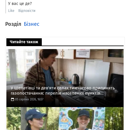
У вас це де?
Like
Відповісти
Розділ
Бізнес
Читайте також
У Шепетівці та дев'яти селах тимчасово припинять
газопостачання: перелік населених пунктів...
05 серпня 2026, 16:57