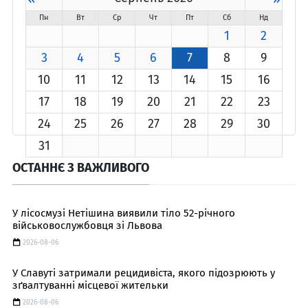
Пн
Вт
Ср
Чт
Пт
Сб
Нд
1
2
3
4
5
6
7
8
9
10
11
12
13
14
15
16
17
18
19
20
21
22
23
24
25
26
27
28
29
30
31
ОСТАННЄ З ВАЖЛИВОГО
У лісосмузі Нетішина виявили тіло 52-річного
військовослужбовця зі Львова
2026-08-06
У Славуті затримали рецидивіста, якого підозрюють у
зґвалтуванні місцевої жительки
2026-08-06