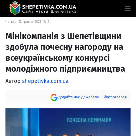
Четвер, 22 травня 2025 11:16
Мінікомпанія з Шепетівщини
здобула почесну нагороду на
всеукраїнському конкурсі
молодіжного підприємництва
Автор
shepetivka.com.ua
Додайте нас у джерела
Фотогалерея