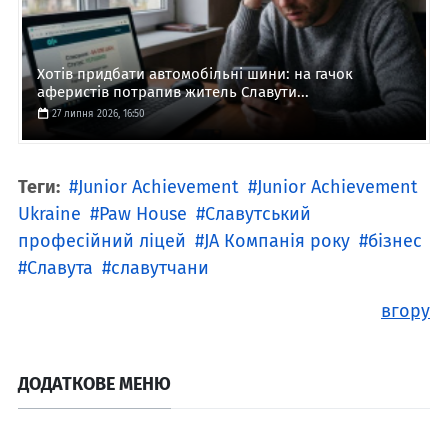
Хотів придбати автомобільні шини: на гачок
аферистів потрапив житель Славути...
27 липня 2026, 16:50
Теги:
Junior Achievement
Junior Achievement
Ukraine
Paw House
Славутський
професійний ліцей
JA Компанія року
бізнес
Славута
славутчани
вгору
ДОДАТКОВЕ МЕНЮ