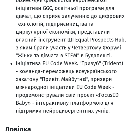
бізнес-дня фіналістки європейської
ініціативи GGC, освітньої програми для
дівчат, що сприяє залученню до цифрових
технологій, підприємництва та
циркулярної економіки, представили
власний інструмент ШІ Equal Prospects Hub,
з яким брали участь у Четвертому Форумі
"Жінки та дівчата в STEM" в Будапешті.
Ініціатива EU Code Week. "Тризуб" (Trident)
- команда-переможець всеукраїнського
хакатону "Привіт, Майбутнє!", призери
міжнародної ініціативи EU Code Week -
продемонстрували свій проєкт «FocusED
Baby» - інтерактивну платформою для
підтримки нейродивергентних учнів.
Довідка