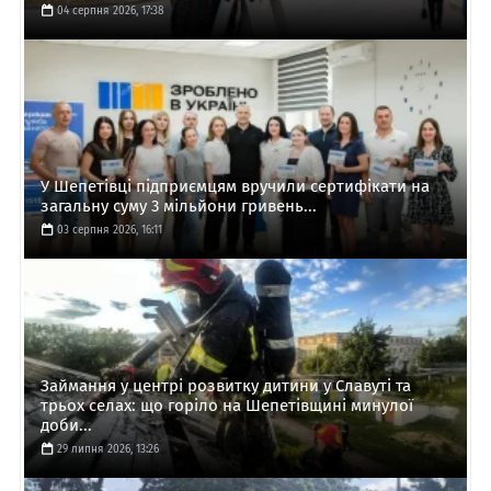
04 серпня 2026, 17:38
У Шепетівці підприємцям вручили сертифікати на
загальну суму 3 мільйони гривень...
03 серпня 2026, 16:11
Займання у центрі розвитку дитини у Славуті та
трьох селах: що горіло на Шепетівщині минулої
доби...
29 липня 2026, 13:26