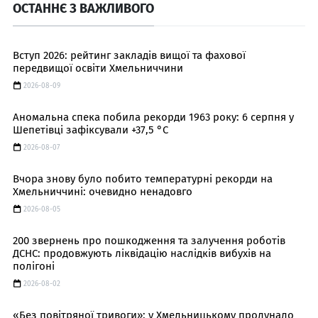
ОСТАННЄ З ВАЖЛИВОГО
Вступ 2026: рейтинг закладів вищої та фахової
передвищої освіти Хмельниччини
2026-08-09
Аномальна спека побила рекорди 1963 року: 6 серпня у
Шепетівці зафіксували +37,5 °C
2026-08-07
Вчора знову було побито температурні рекорди на
Хмельниччині: очевидно ненадовго
2026-08-05
200 звернень про пошкодження та залучення роботів
ДСНС: продовжують ліквідацію наслідків вибухів на
полігоні
2026-08-02
«Без повітряної тривоги»: у Хмельницькому пролунало