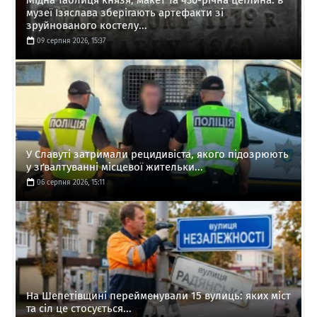
музеї Ізяслава зберігають артефакти зі
зруйнованого костелу...
09 серпня 2026, 15:37
У Славуті затримали рецидивіста, якого підозрюють
у зґвалтуванні місцевої жительки...
06 серпня 2026, 15:11
На Шепетівщині перейменували 15 вулиць: яких міст
та сіл це стосується...