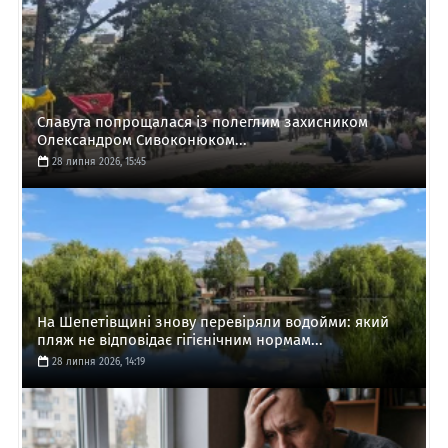
Славута попрощалася із полеглим захисником
Олександром Сивоконюком...
28 липня 2026, 15:45
На Шепетівщині знову перевіряли водойми: який
пляж не відповідає гігієнічним нормам...
28 липня 2026, 14:19