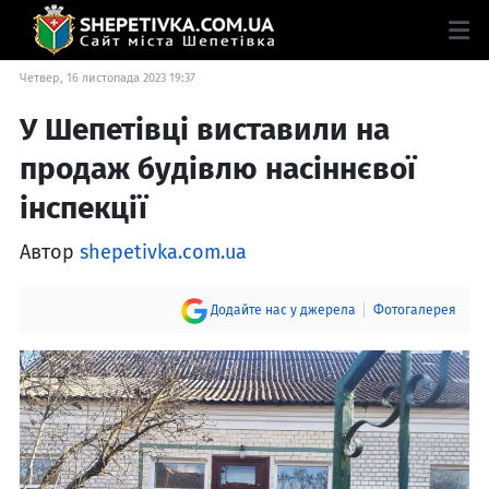
Четвер, 16 листопада 2023 19:37
У Шепетівці виставили на
продаж будівлю насіннєвої
інспекції
Автор
shepetivka.com.ua
Додайте нас у джерела
Фотогалерея