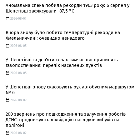
Аномальна спека побила рекорди 1963 року: 6 серпня у
Шепетівці зафіксували +37,5 °C
2026-08-07
Вчора знову було побито температурні рекорди на
Хмельниччині: очевидно ненадовго
2026-08-05
У Шепетівці та дев'яти селах тимчасово припинять
газопостачання: перелік населених пунктів
2026-08-05
У Шепетівці знову скасовують рух автобусним маршрутом
№ 6
2026-08-02
200 звернень про пошкодження та залучення роботів
ДСНС: продовжують ліквідацію наслідків вибухів на
полігоні
2026-08-02