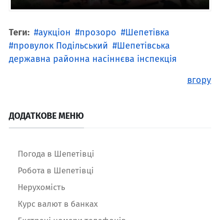
Теги:
аукціон
прозоро
Шепетівка
провулок Подільський
Шепетівська
державна районна насіннєва інспекція
вгору
ДОДАТКОВЕ МЕНЮ
Погода в Шепетівці
Робота в Шепетівці
Нерухомість
Курс валют в банках