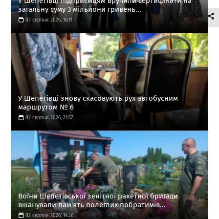
У Шепетівці підприємцям вручили сертифікати на
загальну суму 3 мільйони гривень...
03 серпня 2026, 16:11
У Шепетівці знову скасовують рух автобусним
маршрутом № 6
02 серпня 2026, 21:57
Воїни Шепетівської зенітної ракетної бригади
вшанували пам'ять полеглих побратимів...
02 серпня 2026, 14:26