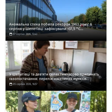
Аномальна спека побила рекорди 1963 року: 6
серпня у Шепетівці зафіксували +37,5 °C...
07 серпня 2026, 13:43
У Шепетівці та дев'яти селах тимчасово припинять
газопостачання: перелік населених пунктів...
05 серпня 2026, 16:57