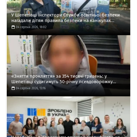
У Шепетівці інспектори Служби освітньої безпеки
нагадали дітям правила безпеки на канікулах...
04 серпня 2026, 18:02
«Зняття прокляття» за 354 тисячі гривень: у
Шепетівці судитимуть 50-річну псевдоворожку...
04 серпня 2026, 13:16