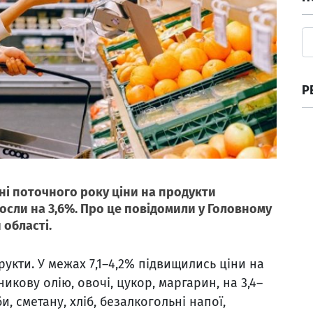
Р
ні поточного року ціни на продукти
росли на
3,6%.
Про це повідомили у Головному
 області.
укти. У межах 7,1–4,2% підвищились ціни на
кову олію, овочі, цукор, маргарин, на 3,4–
и, сметану, хліб, безалкогольні напої,