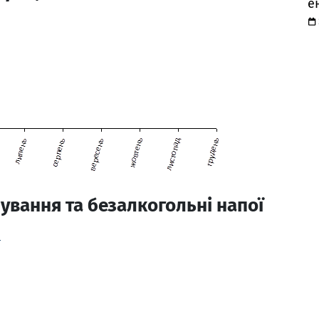
е
чування та безалкогольні напої