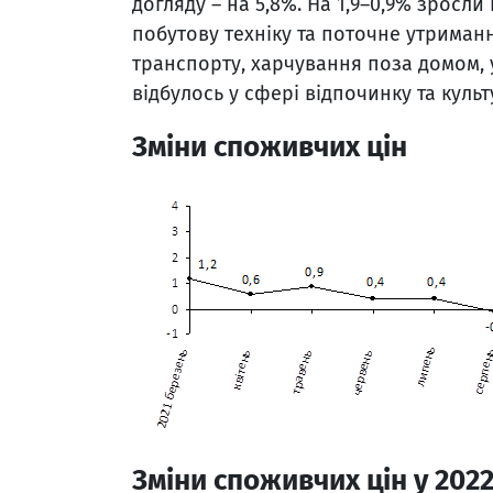
догляду – на 5,8%. На 1,9–0,9% зросл
побутову техніку та поточне утриман
транспорту, харчування поза домом, у
відбулось у сфері відпочинку та культ
Зміни споживчих цін
Зміни споживчих цін у 2022