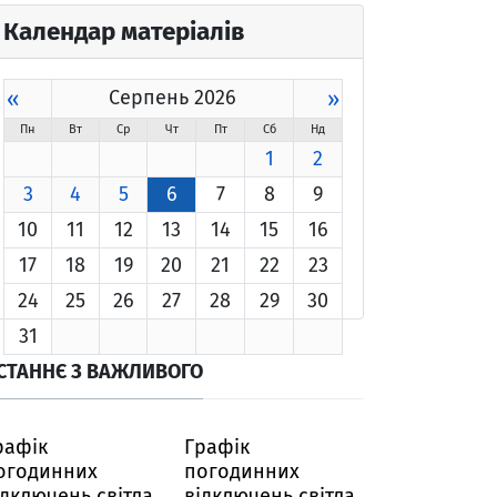
Календар матеріалів
«
Серпень 2026
»
Пн
Вт
Ср
Чт
Пт
Сб
Нд
1
2
3
4
5
6
7
8
9
10
11
12
13
14
15
16
17
18
19
20
21
22
23
24
25
26
27
28
29
30
31
СТАННЄ З ВАЖЛИВОГО
рафік
Графік
огодинних
погодинних
ідключень світла
відключень світла