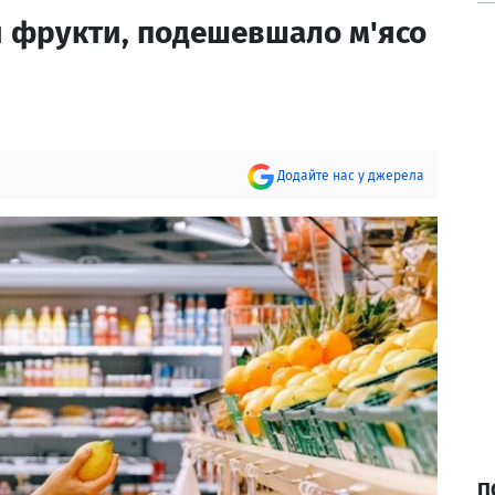
 фрукти, подешевшало м'ясо
Додайте нас у джерела
П