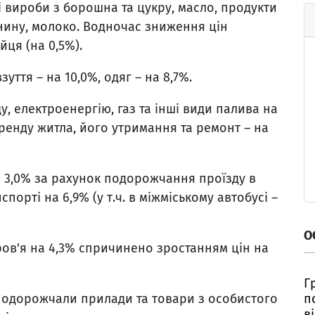
і вироби з борошна та цукру, масло, продукти
нину, молоко. Водночас зниження цін
йця (на 0,5%).
уття – на 10,0%, одяг – на 8,7%.
у, електроенергію, газ та інші види палива на
ренду житла, його утримання та ремонт – на
а 3,0% за рахунок подорожчання проїзду в
рті на 6,9% (у т.ч. в міжміському автобусі –
О
ов'я на 4,3% спричинено зростанням цін на
Г
п
 подорожчали прилади та товари з особистого
в