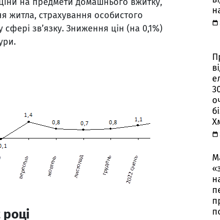
и ціни на предмети домашнього вжитку,
н
ня житла, страхування особистого
 сфері зв’язку. Зниження цін (на 0,1%)
ури.
П
в
е
3
о
б
Х
М
«
н
п
п
п
 році