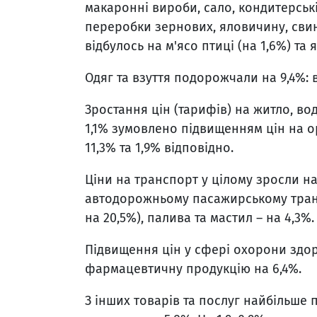
макаронні вироби, сало, кондитерськ
переробки зернових, яловичину, сви
відбулось на м'ясо птиці (на 1,6%) та я
Одяг та взуття подорожчали на 9,4%: вз
Зростання цін (тарифів) на житло, вод
1,1% зумовлено підвищенням цін на о
11,3% та 1,9% відповідно.
Ціни на транспорт у цілому зросли н
автодорожньому пасажирському транспо
на 20,5%), палива та мастил – на 4,3%.
Підвищення цін у сфері охорони здор
фармацевтичну продукцію на 6,4%.
З інших товарів та послуг найбільше