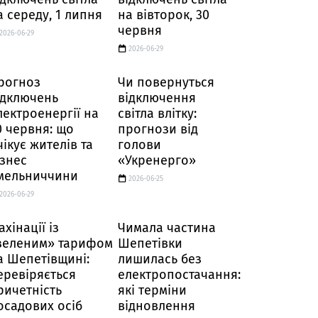
а середу, 1 липня
на вівторок, 30
червня
2026-06-29
2026-06-29
рогноз
Чи повернуться
ідключень
відключення
лектроенергії на
світла влітку:
0 червня: що
прогнози від
чікує жителів та
голови
ізнес
«Укренерго»
мельниччини
2026-06-25
2026-06-29
ахінації із
Чимала частина
зеленим» тарифом
Шепетівки
а Шепетівщині:
лишилась без
еревіряється
електропостачання:
ричетність
які терміни
осадових осіб
відновлення