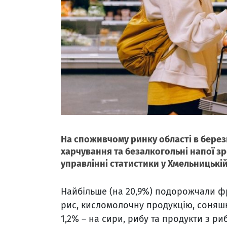
На споживчому ринку області в берез
харчування та безалкогольні напої з
управлінні статистики у Хмельницькій
Найбільше (на 20,9%) подорожчали фр
рис, кисломолочну продукцію, соняшни
1,2% – на сири, рибу та продукти з риб