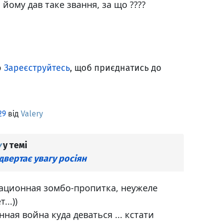
 йому дав таке звання, за що ????
о
Зареєструйтесь
, щоб приєднатись до
29
від
Valery
y
у темі
ідвертає увагу росіян
ационная зомбо-пропитка, неужеле
...))
ая война куда деваться ... кстати