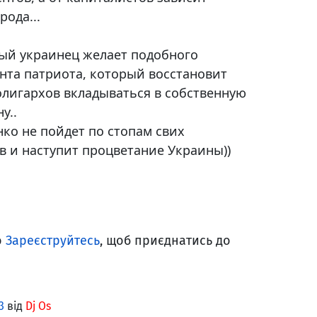
ода...
ый украинец желает подобного
нта патриота, который восстановит
олигархов вкладываться в собственную
у..
нко не пойдет по стопам свих
 и наступит процветание Украины))
о
Зареєструйтесь
, щоб приєднатись до
3
від
Dj Os