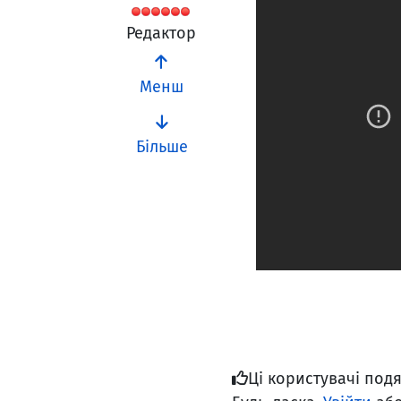
Редактор
Менш
Більше
Ці користувачі под