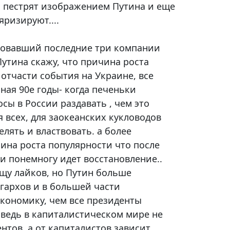
 пестрят изображением Путина и еще
яризируют....
совавший последние три компании
утина скажу, что причина роста
 отчасти события на Украине, все
ая 90е годы- когда печеньки
сы в России раздавать , чем это
 всех, для заокеанских кукловодов
елять и властвовать. а более
ина роста популярности что после
и понемногу идет восстановление..
щу лайков, но Путин больше
гархов и в большей части
кономику, чем все президенты
 ведь в капиталистическом мире не
нтов, а от капиталистов зависит