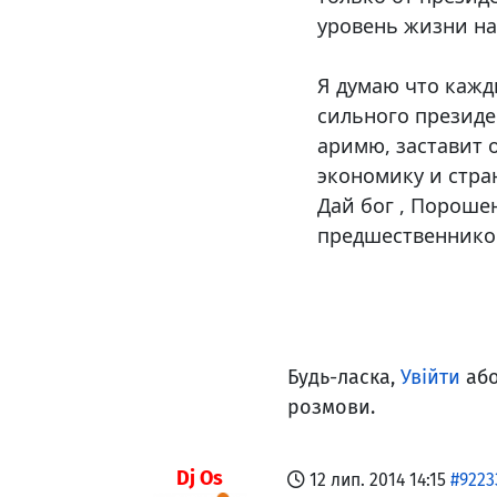
уровень жизни нар
Я думаю что кажд
сильного президе
аримю, заставит 
экономику и стран
Дай бог , Пороше
предшественников
Будь-ласка,
Увійти
аб
розмови.
Dj Os
12 лип. 2014 14:15
#9223