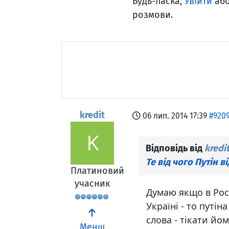
Будь-ласка,
Увійти
аб
розмови.
kredit
06 лип. 2014 17:39
#920
Відповідь від
kredi
Те від чого Путін в
Платиновий
учасник
Думаю якщо в Росі
Україні - то путін
слова - тікати йом
Менш