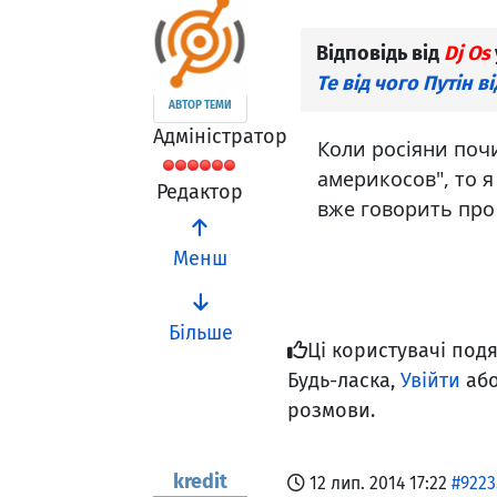
Відповідь від
Dj Os
Те від чого Путін в
АВТОР ТЕМИ
Адміністратор
Коли росіяни поч
америкосов", то я
Редактор
вже говорить про 
Менш
Більше
Ці користувачі под
Будь-ласка,
Увійти
аб
розмови.
kredit
12 лип. 2014 17:22
#9223