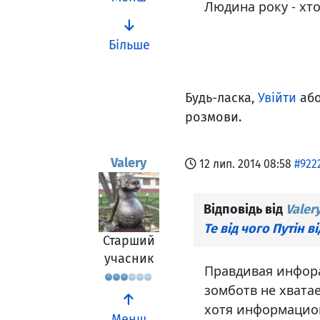
Людина року - хто
Більше
Будь-ласка,
Увійти
аб
розмови.
Valery
12 лип. 2014 08:58
#922
Відповідь від
Valer
Те від чого Путін в
Старший
учасник
Правдивая инфор
зомботв не хватает
хотя информационн
Менш