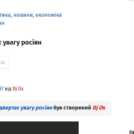
ітика, новини, економіка
ян
є увагу росіян
іш
87
від
Dj Os
ідвертає увагу росіян
був створений
Dj Os
П