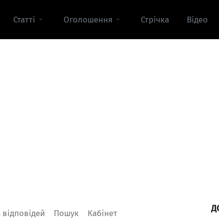
Статті
Оголошення
Стрічка
Відео
Д
Увійти
 відповідей
Пошук
Кабінет