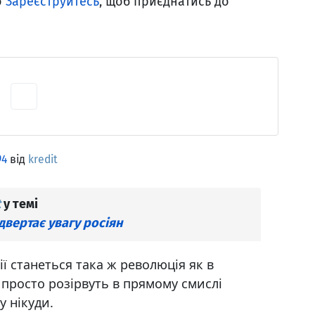
о
Зареєструйтесь
, щоб приєднатись до
94
від
kredit
t
у темі
ідвертає увагу росіян
ї станеться така ж революція як в
а просто розірвуть в прямому смислі
у нікуди.