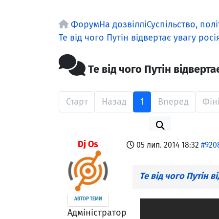
Форум
На дозвіллі
Суспільство, пол
Те від чого Путін відвертає увагу росі
Те від чого Путін відверта
Старт
Назад
1
Вперед
Фін
Dj Os
05 лип. 2014 18:32
#920
Те від чого Путін в
АВТОР ТЕМИ
Адміністратор