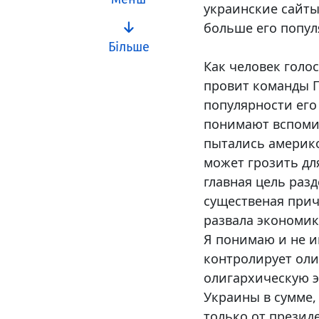
украинские сайты
больше его попул
Більше
Как человек голо
провит команды П
популярности его
понимают вспомин
пытались америко
может грозить для
главная цель разд
существеная прич
развала экономик
Я понимаю и не и
контролирует оли
олигархическую э
Украины в сумме,
только от президе