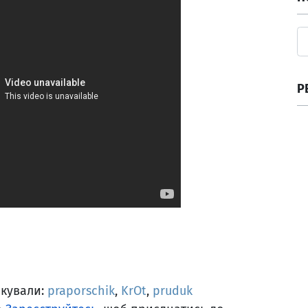
Р
якували:
praporschik
,
KrOt
,
pruduk