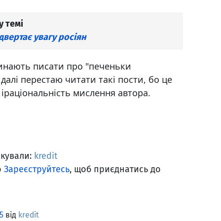
у темі
ідвертає увагу росіян
инають писати про "печеньки
 далі перестаю читати такі пости, бо це
іраціональність мислення автора.
якували:
kredit
о
Зареєструйтесь
, щоб приєднатись до
5
від
kredit