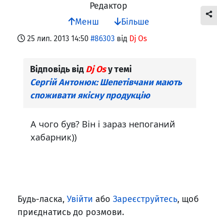
Редактор
Менш
Більше
25 лип. 2013 14:50
#86303
від
Dj Os
Відповідь від
Dj Os
у темі
Сергій Антонюк: Шепетівчани мають
споживати якісну продукцію
А чого був? Він і зараз непоганий
хабарник))
Будь-ласка,
Увійти
або
Зареєструйтесь
, щоб
приєднатись до розмови.