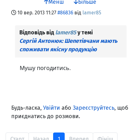
Менш
Більше
10 вер. 2013 11:27
#86836
від
lamer85
Відповідь від
lamer85
у темі
Сергій Антонюк: Шепетівчани мають
споживати якісну продукцію
Мушу погодитись.
Будь-ласка,
Увійти
або
Зареєструйтесь
, щоб
приєднатись до розмови.
Старт
Назад
1
Вперед
Фініш