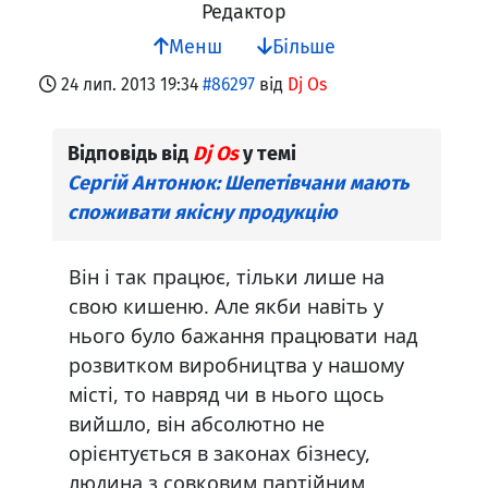
Редактор
Менш
Більше
24 лип. 2013 19:34
#86297
від
Dj Os
Відповідь від
Dj Os
у темі
Сергій Антонюк: Шепетівчани мають
споживати якісну продукцію
Він і так працює, тільки лише на
свою кишеню. Але якби навіть у
нього було бажання працювати над
розвитком виробництва у нашому
місті, то навряд чи в нього щось
вийшло, він абсолютно не
орієнтується в законах бізнесу,
людина з совковим партійним