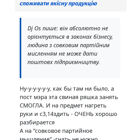
споживати якісну продукцію
Dj Os пише: він абсолютно не
орієнтується в законах бізнесу,
людина з совковим партійним
мисленням не може дати
поштовх підприємництву.
Ну-у-у-у-у-у, как бы там ни было, а
пост мэра эта свиная ряшка занять
СМОГЛА. И на предмет нагреть
руки и с3,14здить - ОЧЕНЬ xорошо
разбирается
А на "совковое партийное
мышление" -гнать не нужно.