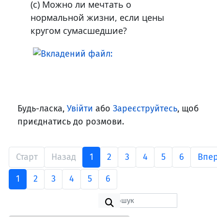
(с) Можно ли мечтать о
нормальной жизни, если цены
кругом сумасшедшие?
Будь-ласка,
Увійти
або
Зареєструйтесь
, щоб
приєднатись до розмови.
Старт
Назад
1
2
3
4
5
6
Впе
1
2
3
4
5
6