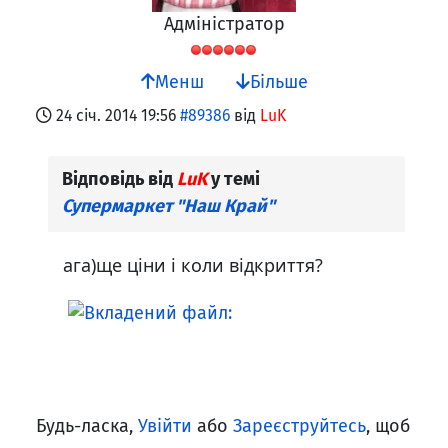
Адміністратор
Менш
Більше
24 січ. 2014 19:56
#89386
від
LuK
Відповідь від
LuK
у темі
Супермаркет "Наш Край"
ага)ще ціни і коли відкриття?
Будь-ласка,
Увійти
або
Зареєструйтесь
, щоб