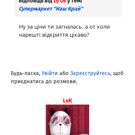
Відповідь від
Dj Os
у темі
Супермаркет "Наш Край"
Ну за ціни ти загналась..а от коли
нарешті відкриття цікаво?
Будь-ласка,
Увійти
або
Зареєструйтесь
, щоб
приєднатись до розмови.
LuK