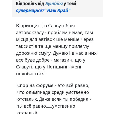
Відповідь від
Symbioz
у темі
Супермаркет "Наш Край"
В принципі, в Славуті біля
автовокзалу - проблем немає, там
місця для автівок ще менше через
таксистів та ще меншу прилеглу
дорожню смугу. Думаю і в нас в них
все буде добре - магазин, що у
Славуті, що у Нетішині - мені
подобається.
Спор на форуме - это всё равно,
что олимпиада среди умственно
отсталых. Даже если ты победил -
ты всё равно......умственно
отсталый.