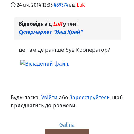
24 січ. 2014 12:35
#89374
від
LuK
Відповідь від
LuK
у темі
Супермаркет "Наш Край"
це там де раніше був Кооператор?
Будь-ласка,
Увійти
або
Зареєструйтесь
, щоб
приєднатись до розмови.
Galina