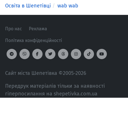
Освіта в Шепетівці
wab wab
Про нас
Реклама
Політика конфіденційності
Сайт міста Шепетівка ©2005-2026
Передрук матеріалів тільки за наявності
гіперпосилання на shepetivka.com.ua