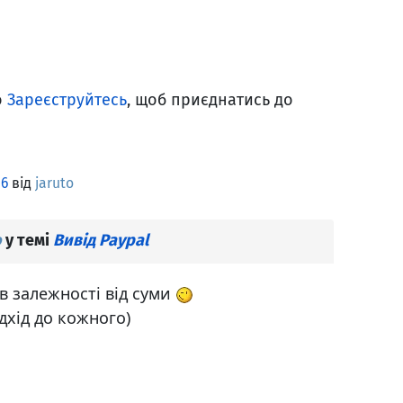
о
Зареєструйтесь
, щоб приєднатись до
86
від
jaruto
o
у темі
Вивід Paypal
 в залежності від суми
дхід до кожного)