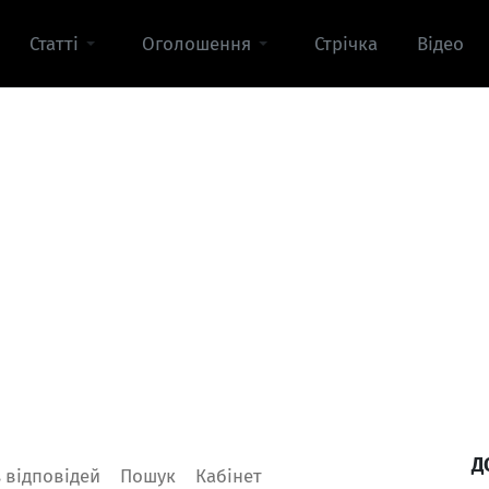
Статті
Оголошення
Стрічка
Відео
Д
Увійти
 відповідей
Пошук
Кабінет