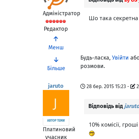
Адміністратор
Шо така секретна 
Редактор
Менш
Будь-ласка,
Увійти
аб
розмови.
Більше
jaruto
28 бер. 2015 15:23
-
2
Відповідь від
jarut
АВТОР ТЕМИ
10% комісії, гроші
Платиновий
учасник