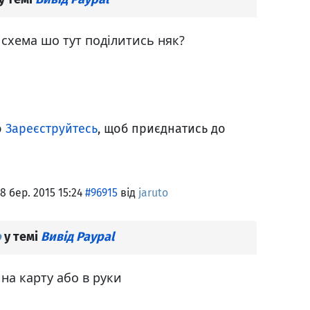
схема шо тут поділитись няк?
о
Зареєструйтесь
, щоб приєднатись до
8 бер. 2015 15:24
#96915
від
jaruto
o
у темі
Вивід Paypal
 на карту або в руки