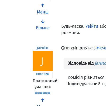
Менш
Будь-ласка,
Увійти
аб
Більше
розмови.
jaruto
01 квіт. 2015 14:15
#969
Відповідь від
jarut
АВТОР ТЕМИ
Комісія різниться
Платиновий
Індивідуальний пі
учасник