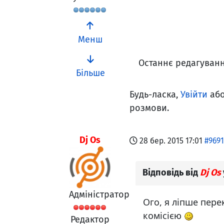
Менш
Останнє редагування
Більше
Будь-ласка,
Увійти
аб
розмови.
Dj Os
28 бер. 2015 17:01
#9691
Відповідь від
Dj Os
Адміністратор
Ого, я ліпше пере
комісією
Редактор