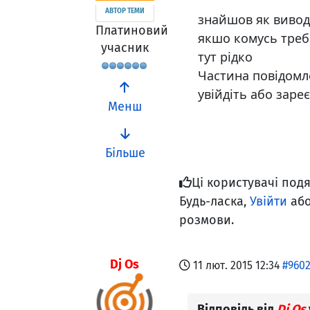
АВТОР ТЕМИ
знайшов як виводи
Платиновий
якшо комусь треба
учасник
тут рідко
Частина повідомле
увійдіть або заре
Менш
Більше
Ці користувачі под
Будь-ласка,
Увійти
аб
розмови.
Dj Os
11 лют. 2015 12:34
#960
Відповідь від
Dj Os