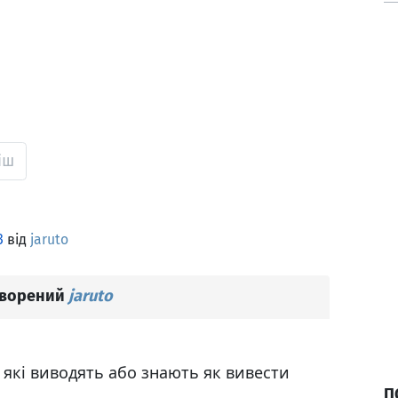
іш
3
від
jaruto
творений
jaruto
 які виводять або знають як вивести
П