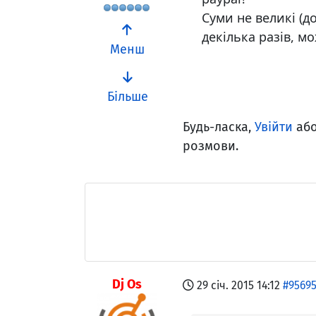
Суми не великі (до
декілька разів, м
Менш
Більше
Будь-ласка,
Увійти
аб
розмови.
Dj Os
29 січ. 2015 14:12
#9569