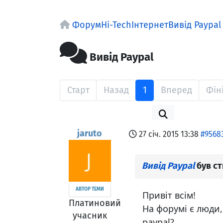
Форум
Hi-Tech
Інтернет
Вивід Paypal
Вивід Paypal
Старт
Назад
1
Вперед
Фін
jaruto
27 січ. 2015 13:38
#9568
Вивід Paypal
був с
АВТОР ТЕМИ
Привіт всім!
Платиновий
На форумі є люди,
учасник
paypal?