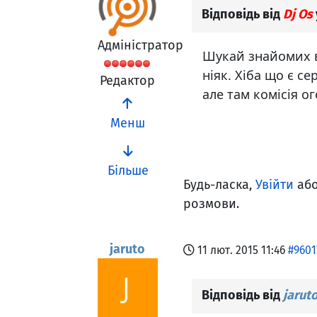
Відповідь від
Dj Os
Адміністратор
Шукай знайомих в 
ніяк. Хіба що є с
Редактор
але там комісія ог
Менш
Більше
Будь-ласка,
Увійти
аб
розмови.
jaruto
11 лют. 2015 11:46
#9601
Відповідь від
jarut