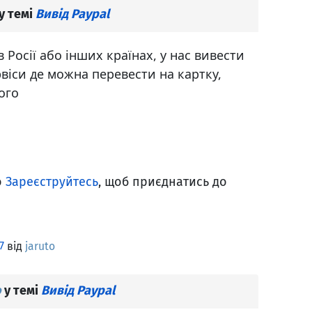
у темі
Вивід Paypal
Росії або інших країнах, у нас вивести
ервіси де можна перевести на картку,
ого
о
Зареєструйтесь
, щоб приєднатись до
7
від
jaruto
o
у темі
Вивід Paypal