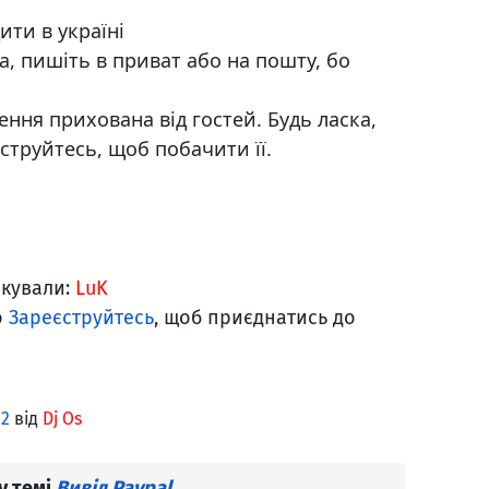
ти в україні
, пишіть в приват або на пошту, бо
ння прихована від гостей. Будь ласка,
єструйтесь, щоб побачити її.
якували:
LuK
о
Зареєструйтесь
, щоб приєднатись до
22
від
Dj Os
у темі
Вивід Paypal