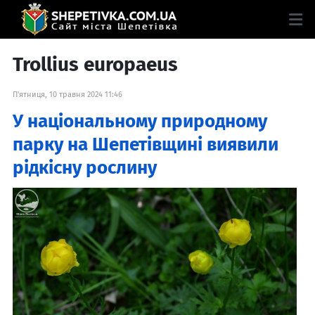
Trollius europaeus
П'ятниця, 10 травня 2024 11:46
У національному природному
парку на Шепетівщині виявили
рідкісну рослину