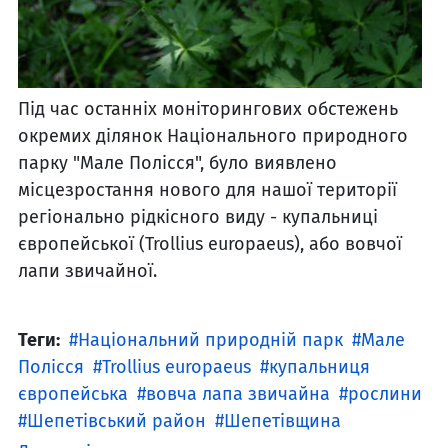
Під час останніх моніторингових обстежень
окремих ділянок Національного природного
парку "Мале Полісся", було виявлено
місцезростання нового для нашої території
регіонально рідкісного виду - купальниці
європейської (Trollius europaeus), або вовчої
лапи звичайної.
Теги:
Національний природній парк
Мале
Полісся
Trollius europaeus
купальниця
європейська
вовча лапа звичайна
рослини
Шепетівський район
Шепетівщина