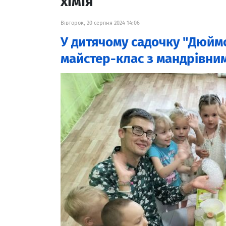
хімія
Вівторок, 20 серпня 2024 14:06
У дитячому садочку "Дюйм
майстер-клас з мандрівни