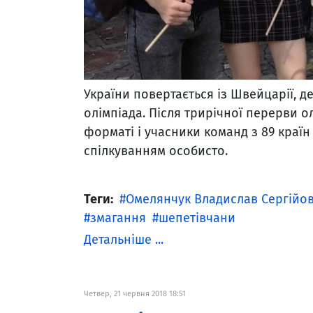
України повертається із Швейцарії, д
олімпіада. Після трирічної перерви о
форматі і учасники команд з 89 краї
спілкуванням особисто.
Теги:
Омелянчук Владислав Сергійо
змагання
шепетівчани
Детальніше ...
Четвер, 21 червня 2018 18:51