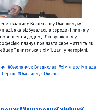
 шепетівчанину Владиславу Омелянчуку
піаді, яка відбувалась в середині липня у
я повернення додому. Які враження у
рофесією планує пов’язати своє життя та як
царії вчителька з хімії, далі у матеріалі.
вич
Омелянчук Владислав
хімія
олімпіада
 Сергій
Омелянчук Оксана
ронзу Міжнародної хімічної