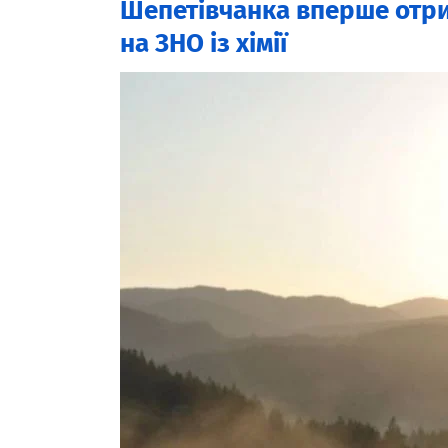
Шепетівчанка вперше отр
на ЗНО із хімії