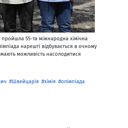
е пройшла 55-та міжнародна хімічна
лімпіада нарешті відбувається в очному
н мають можливість насолодитися
вич
Швейцарія
хімія
олімпіада