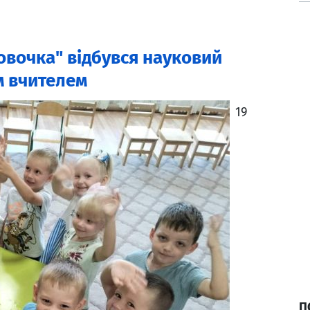
овочка" відбувся науковий
м вчителем
19
П