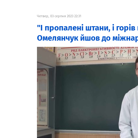
Четвер, 03 серпня 2023 22:31
"І пропалені штани, і горів
Омелянчук йшов до міжнаро