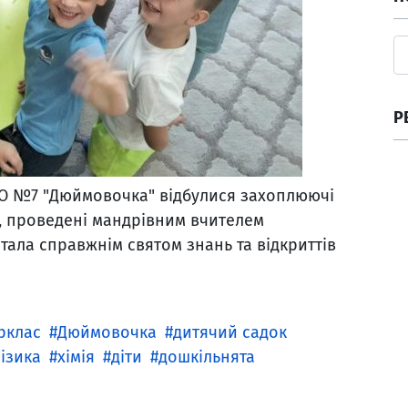
Р
ДО №7 "Дюймовочка" відбулися захоплюючі
, проведені мандрівним вчителем
тала справжнім святом знань та відкриттів
рклас
Дюймовочка
дитячий садок
ізика
хімія
діти
дошкільнята