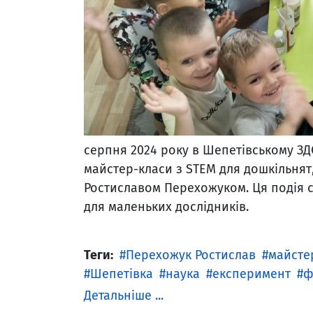
серпня 2024 року в Шепетівському З
майстер-класи з STEM для дошкільнят
Ростиславом Перехожуком. Ця подія с
для маленьких дослідників.
Теги:
Перехожук Ростислав
майсте
Шепетівка
наука
експеримент
ф
Детальніше ...