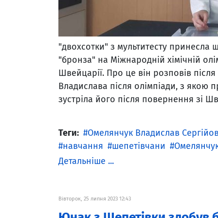
"двохсотки" з мультитесту принесла
"бронза" на Міжнародній хімічній олім
Швейцарії. Про це він розповів післ
Владислава після олімпіади, з якою п
зустріла його після повернення зі Швей
Теги:
Омелянчук Владислав Сергійо
навчання
шепетівчани
Омелянчук
Детальніше ...
Вівторок, 25 липня 2023 12:43
Юнак з Шепетівки здобув б