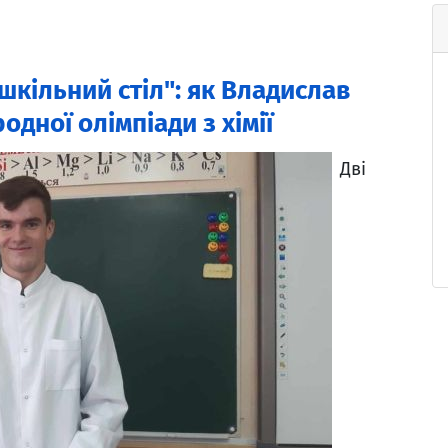
 шкільний стіл": як Владислав
дної олімпіади з хімії
Дві