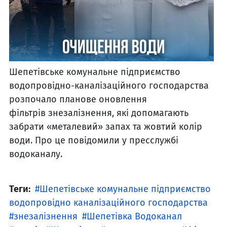
Шепетівське комунальне підприємство
водопровідно-каналізаційного господарства
розпочало планове оновлення
фільтрів знезалізнення, які допомагають
забрати «металевий» запах та жовтий колір
води. Про це повідомили у пресслужбі
водоканалу.
Теги:
Шепетівське комунальне підприємство
водопровідно каналізаційного господарства
знезалізнення
Шепетівка Водоканал