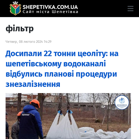
фільтр
Четвер, 08 лютого 2024 14:29
Досипали 22 тонни цеоліту: на
шепетівському водоканалі
відбулись планові процедури
знезалізнення