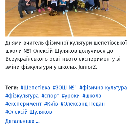
Днями вчитель фізичної культури шепетівської
школи №1 Олексій Шуляков долучився до
Всеукраїнського освітнього експерименту зі
зміни фізкультури у школах JuniorZ.
Теги:
Шепетівка
ЗОШ №1
фізична культура
фізкультура
спорт
уроки
школа
експеримент
Київ
Олександ Педан
Олексій Шуляков
Детальніше ...