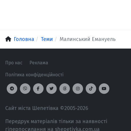
Головна
Теми
Малинський Емануель
Про нас
Реклама
Політика конфіденційності
Сайт міста Шепетівка ©2005-2026
Передрук матеріалів тільки за наявності
гіперпосилання на shepetivka.com.ua