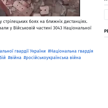
у стрілецьких боях на ближніх дистанціях.
али у Військовій частині 3043 Національної
Р
альної гвардії України
Національна гвардія
бій
війна
російськоукраїнська війна