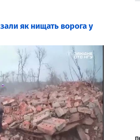
азали як нищать ворога у
П