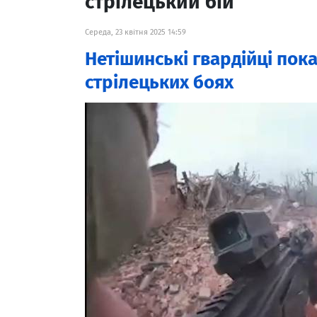
стрілецький бій
Середа, 23 квітня 2025 14:59
Нетішинські гвардійці пок
стрілецьких боях