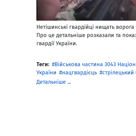
Нетішинські гвардійці нищать ворога 
Про це детальніше розказали та показ
гвардії України.
Теги:
Військова частина 3043 Націон
України
нацгвардієць
стрілецький 
Детальніше ...