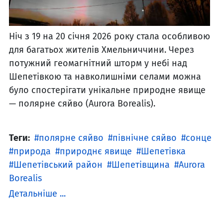
Ніч з 19 на 20 січня 2026 року стала особливою
для багатьох жителів Хмельниччини. Через
потужний геомагнітний шторм у небі над
Шепетівкою та навколишніми селами можна
було спостерігати унікальне природне явище
— полярне сяйво (Aurora Borealis).
Теги:
полярне сяйво
північне сяйво
сонце
природа
природнє явище
Шепетівка
Шепетівський район
Шепетівщина
Aurora
Borealis
Детальніше ...