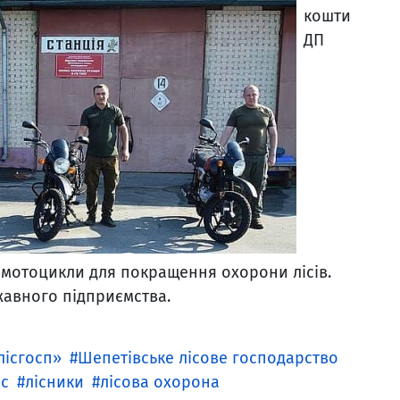
кошти
ДП
 мотоцикли для покращення охорони лісів.
жавного підприємства.
лісгосп»
Шепетівське лісове господарство
іс
лісники
лісова охорона