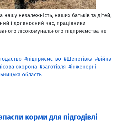
а нашу незалежність, наших батьків та дітей,
ний і доленосний час, працівники
ваного лісокомунального підприємства не
сподаство
підприємство
Шепетівка
війна
лісова охорона
заготівля
інженерні
ьницька область
апасли корми для підгодівлі