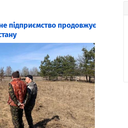
не підприємство продовжує
стану