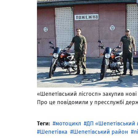
«Шепетівський лісгосп» закупив нові
Про це повідомили у пресслужбі дер
Теги:
мотоцикл
ДП «Шепетівський 
Шепетівка
Шепетівський район
л