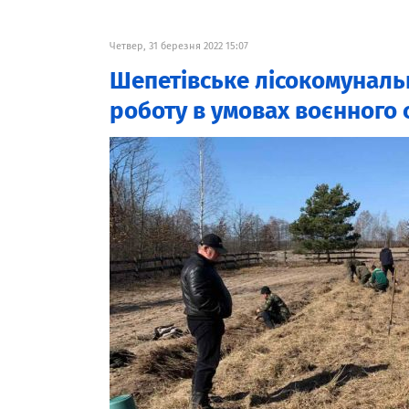
Четвер, 31 березня 2022 15:07
Шепетівське лісокомуналь
роботу в умовах воєнного 