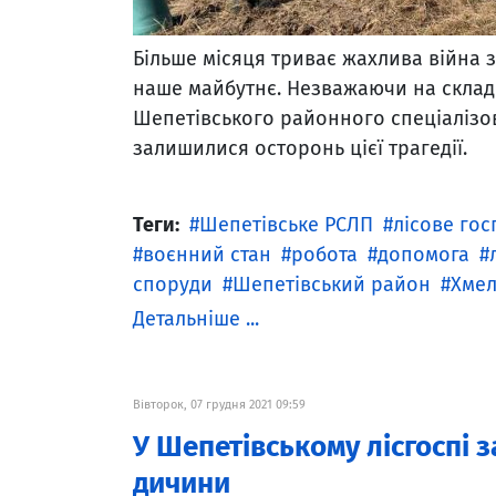
Більше місяця триває жахлива війна з
наше майбутнє. Незважаючи на склад
Шепетівського районного спеціалізо
залишилися осторонь цієї трагедії.
Теги:
Шепетівське РСЛП
лісове го
воєнний стан
робота
допомога
споруди
Шепетівський район
Хмел
Детальніше ...
Вівторок, 07 грудня 2021 09:59
У Шепетівському лісгоспі з
дичини