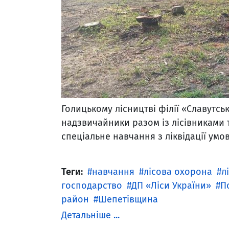
Голицькому лісництві філії «Славутсь
надзвичайники разом із лісівниками 
спеціальне навчання з ліквідації умов
Теги:
навчання
лісова охорона
л
господарство
ДП «Ліси України»
П
район
Шепетівщина
Детальніше ...