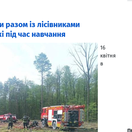
 разом із лісівниками
і під час навчання
16
квітня
в
П