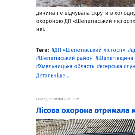
дичина не відчувала скрути в холодн
охороною ДП «Шепетівський лісгосп»
неї.
Теги:
ДП «Шепетівський лісгосп»
д
Шепетівський район
Шепетівщина
Хмельницька область
єгерська слу
Детальніше ...
Середа, 28 липня 2021 16:49
Лісова охорона отримала 