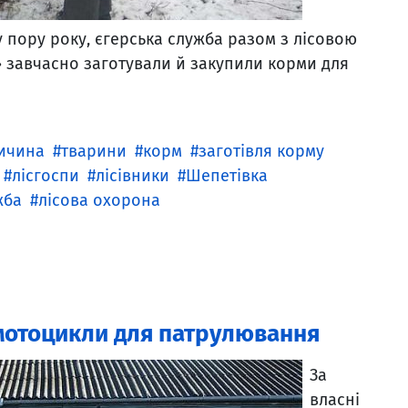
у пору року, єгерська служба разом з лісовою
 завчасно заготували й закупили корми для
ичина
тварини
корм
заготівля корму
лісгоспи
лісівники
Шепетівка
жба
лісова охорона
мотоцикли для патрулювання
За
власні