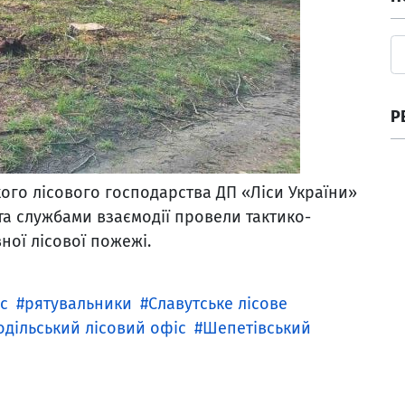
Р
кого лісового господарства ДП «Ліси України»
та службами взаємодії провели тактико-
ної лісової пожежі.
іс
рятувальники
Славутське лісове
одільський лісовий офіс
Шепетівський