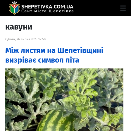
кавуни
Субота, 26 липня 2025 12:50
Між листям на Шепетівщині
визріває символ літа