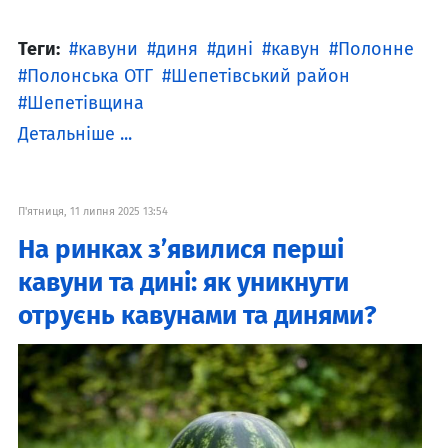
Теги:
кавуни
диня
дині
кавун
Полонне
Полонська ОТГ
Шепетівський район
Шепетівщина
Детальніше ...
П'ятниця, 11 липня 2025 13:54
На ринках з’явилися перші
кавуни та дині: як уникнути
отруєнь кавунами та динями?