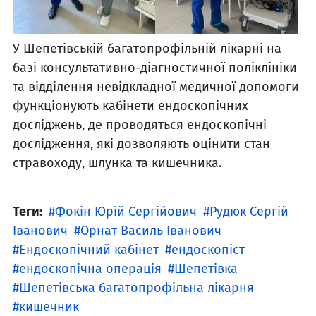
У Шепетівській багатопрофільній лікарні на
базі консультативно-діагностичної поліклініки
та відділення невідкладної медичної допомоги
функціонують кабінети ендоскопічних
досліджень, де проводяться ендоскопічні
дослідження, які дозволяють оцінити стан
стравоходу, шлунка та кишечника.
Теги:
Фокін Юрій Сергійович
Рудюк Сергій
Іванович
Орнат Василь Іванович
Ендоскопічний кабінет
ендоскопіст
ендоскопічна операція
Шепетівка
Шепетівська багатопрофільна лікарня
кишечник