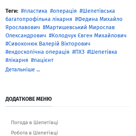
Теги:
пластика
операція
Шепетівська
багатопрофільна лікарня
Федина Михайло
Ярославович
Мартишевський Мирослав
Олександрович
Колодчук Євген Михайлович
Сивоконюк Валерій Вікторович
ендоскопічна операція
ПХЗ
Шепетівка
лікарня
пацієнт
Детальніше ...
ДОДАТКОВЕ МЕНЮ
Погода в Шепетівці
Робота в Шепетівці