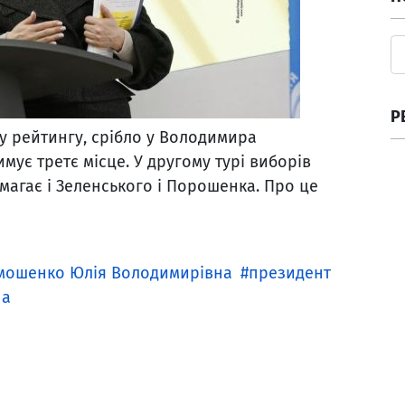
Р
у рейтингу, срібло у Володимира
ує третє місце. У другому турі виборів
агає і Зеленського і Порошенка. Про це
мошенко Юлія Володимирівна
президент
на