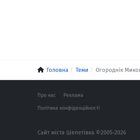
Головна
Теми
Огороднік Мико
Про нас
Реклама
Політика конфіденційності
Сайт міста Шепетівка ©2005-2026