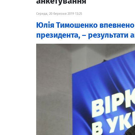
анкетування
Середа, 20 березня 2019 13:25
Юлія Тимошенко впевнено
президента, – результати а