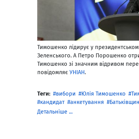
Тимошенко лідирує у президентськом
Зеленського. А Петро Порошенко отрим
Тимошенко зі значним відривом перем
повідомляє
УНІАН
.
Теги:
вибори
Юлія Тимошенко
Ти
кандидат
анкетування
Батьківщи
Детальніше ...