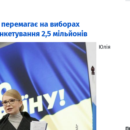
 перемагає на виборах
нкетування 2,5 мільйонів
Юлія
П